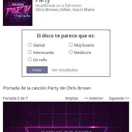
Heartbreak on a full moon
Chris Brown
,
Usher
,
Gucci Mane
El disco te parece que es:
Genial
Muy bueno
Interesante
Mediocre
Un rollo
Votar
Ver resultados
Portada de la canción Party de Chris Brown
Portada 2 de 7
Ampliar
<< Anterior
Siguiente >>