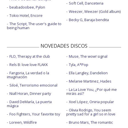
Soft Cell, Danceteria
beabadoobee, Pylon
Weezer, Weezer (Gold album)
Tokio Hotel, Encore
Becky G, Baraja bendita
The Script, The user's guide to
being human
NOVEDADES DISCOS
FLO, Therapy at the club
Muse, The wow! signal
Rels B: love love FLAKK
Tyla, A*Pop
Fangoria, La verdad o la
Ella Langley, Dandelion
imaginación
Melanie Martinez, Hades
Siloé, Terrorismo emocional
La La Love You, ¿Por qué me
Niall Horan, Dinner party
miráis así?
David DeMaría, La puerta
Xoel López, Oniria popular
mágica
Olivia Rodrigo, You seem
Foo Fighters, Your favorite toy
pretty sad for a girl so in love
Loreen, Wildfire
Bruno Mars, The romantic