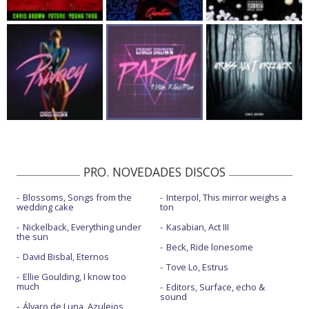
PRO. NOVEDADES DISCOS
Blossoms, Songs from the
Interpol, This mirror weighs a
wedding cake
ton
Nickelback, Everything under
Kasabian, Act III
the sun
Beck, Ride lonesome
David Bisbal, Eternos
Tove Lo, Estrus
Ellie Goulding, I know too
much
Editors, Surface, echo &
sound
Álvaro de Luna, Azulejos