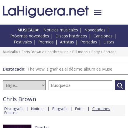
MUSICALIA:
Noticias musicales
Novedades
Próximas novedades
Discos históricos
Canciones
Festivales
Premios
Artistas
Portadas
Listas
Musicalia
>
Chris Brown
>
Heartbreak on a full moon
>
Party
> Portada
Destacado:
'The wow! signal' es el décimo álbum de Muse
Chris Brown
Discografía
Noticias
Biografía
Fotos
Canciones
Enlaces
Party