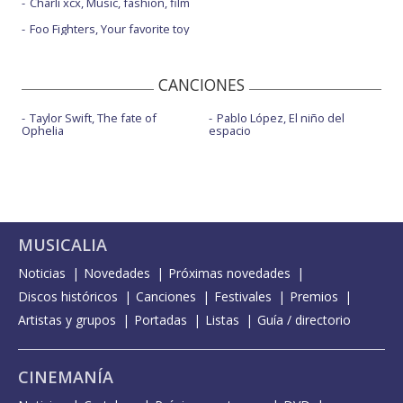
Charli xcx, Music, fashion, film
Foo Fighters, Your favorite toy
CANCIONES
Taylor Swift, The fate of
Pablo López, El niño del
Ophelia
espacio
MUSICALIA
Noticias
Novedades
Próximas novedades
Discos históricos
Canciones
Festivales
Premios
Artistas y grupos
Portadas
Listas
Guía / directorio
CINEMANÍA