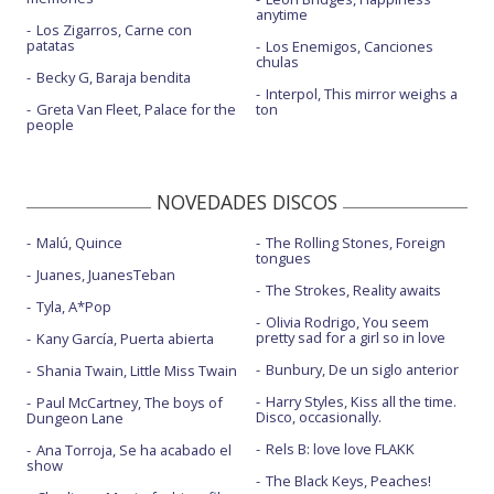
anytime
Los Zigarros, Carne con
patatas
Los Enemigos, Canciones
chulas
Becky G, Baraja bendita
Interpol, This mirror weighs a
Greta Van Fleet, Palace for the
ton
people
NOVEDADES DISCOS
Malú, Quince
The Rolling Stones, Foreign
tongues
Juanes, JuanesTeban
The Strokes, Reality awaits
Tyla, A*Pop
Olivia Rodrigo, You seem
pretty sad for a girl so in love
Kany García, Puerta abierta
Bunbury, De un siglo anterior
Shania Twain, Little Miss Twain
Harry Styles, Kiss all the time.
Paul McCartney, The boys of
Disco, occasionally.
Dungeon Lane
Rels B: love love FLAKK
Ana Torroja, Se ha acabado el
show
The Black Keys, Peaches!