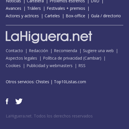
Noticias
Cartelera
Próximos estrenos
DVD
Avances
Tráilers
Festivales + premios
Actores y actrices
Carteles
Box-office
Guía / directorio
Contacto
Redacción
Recomienda
Sugiere una web
Aspectos legales
Política de privacidad
(
Cambiar
)
Cookies
Publicidad y webmasters
RSS
Otros servicios:
Chistes
|
Top10Listas.com
LaHiguera.net. Todos los derechos reservados