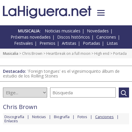
MUSICALIA:
Noticias musicales
Novedades
Próximas novedades
Discos históricos
Canciones
Festivales
Premios
Artistas
Portadas
Listas
Musicalia
>
Chris Brown
>
Heartbreak on a full moon
>
High end
> Portada
Destacado:
'Foreign tongues' es el vigesimoquinto álbum de
estudio de los Rolling Stones
Chris Brown
Discografía
Noticias
Biografía
Fotos
Canciones
Enlaces