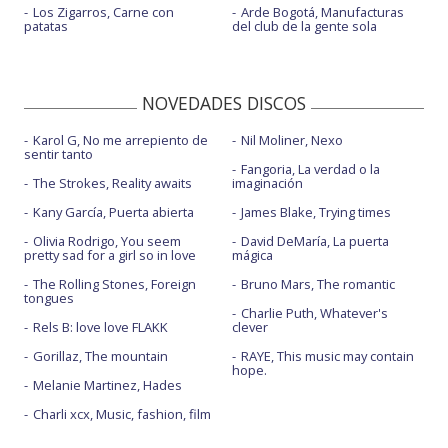
Los Zigarros, Carne con
Arde Bogotá, Manufacturas
patatas
del club de la gente sola
NOVEDADES DISCOS
Karol G, No me arrepiento de
Nil Moliner, Nexo
sentir tanto
Fangoria, La verdad o la
The Strokes, Reality awaits
imaginación
Kany García, Puerta abierta
James Blake, Trying times
Olivia Rodrigo, You seem
David DeMaría, La puerta
pretty sad for a girl so in love
mágica
The Rolling Stones, Foreign
Bruno Mars, The romantic
tongues
Charlie Puth, Whatever's
Rels B: love love FLAKK
clever
Gorillaz, The mountain
RAYE, This music may contain
hope.
Melanie Martinez, Hades
Charli xcx, Music, fashion, film