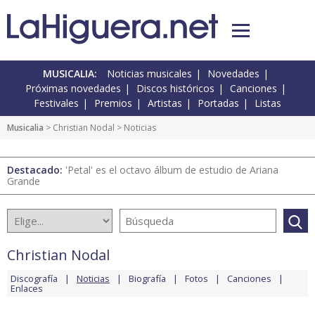
MUSICALIA:
Noticias musicales
Novedades
Próximas novedades
Discos históricos
Canciones
Festivales
Premios
Artistas
Portadas
Listas
Musicalia
>
Christian Nodal
> Noticias
Destacado:
'Petal' es el octavo álbum de estudio de Ariana
Grande
Christian Nodal
Discografía
Noticias
Biografía
Fotos
Canciones
Enlaces