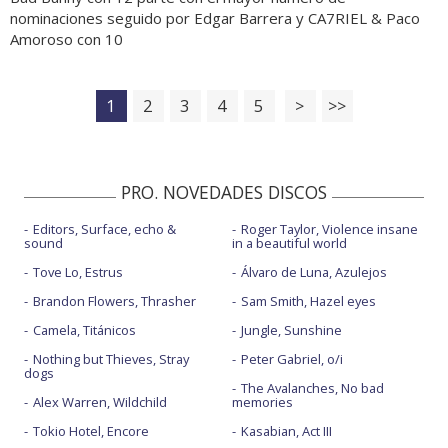
nominaciones seguido por Edgar Barrera y CA7RIEL & Paco
Amoroso con 10
1
2
3
4
5
>
>>
PRO. NOVEDADES DISCOS
Editors, Surface, echo &
Roger Taylor, Violence insane
sound
in a beautiful world
Tove Lo, Estrus
Álvaro de Luna, Azulejos
Brandon Flowers, Thrasher
Sam Smith, Hazel eyes
Camela, Titánicos
Jungle, Sunshine
Nothing but Thieves, Stray
Peter Gabriel, o/i
dogs
The Avalanches, No bad
Alex Warren, Wildchild
memories
Tokio Hotel, Encore
Kasabian, Act III