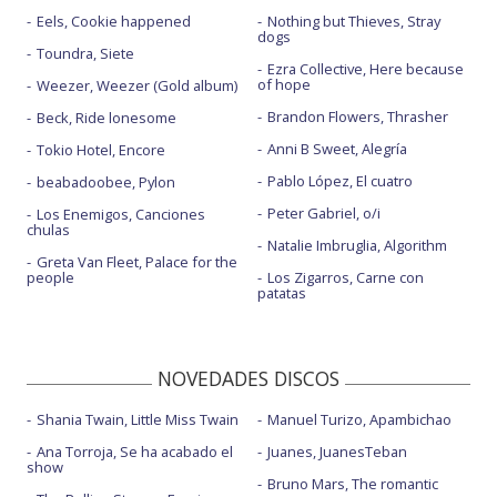
Eels, Cookie happened
Nothing but Thieves, Stray
dogs
Toundra, Siete
Ezra Collective, Here because
of hope
Weezer, Weezer (Gold album)
Brandon Flowers, Thrasher
Beck, Ride lonesome
Anni B Sweet, Alegría
Tokio Hotel, Encore
Pablo López, El cuatro
beabadoobee, Pylon
Peter Gabriel, o/i
Los Enemigos, Canciones
chulas
Natalie Imbruglia, Algorithm
Greta Van Fleet, Palace for the
people
Los Zigarros, Carne con
patatas
NOVEDADES DISCOS
Shania Twain, Little Miss Twain
Manuel Turizo, Apambichao
Ana Torroja, Se ha acabado el
Juanes, JuanesTeban
show
Bruno Mars, The romantic