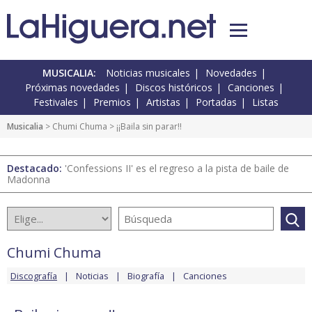
MUSICALIA:
Noticias musicales
Novedades
Próximas novedades
Discos históricos
Canciones
Festivales
Premios
Artistas
Portadas
Listas
Musicalia
>
Chumi Chuma
> ¡¡Baila sin parar!!
Destacado:
'Confessions II' es el regreso a la pista de baile de
Madonna
Chumi Chuma
Discografía
Noticias
Biografía
Canciones