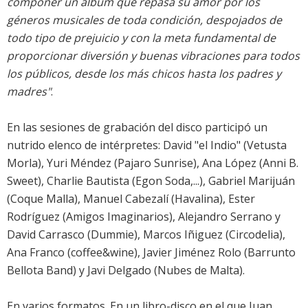
componer un álbum que repasa su amor por los
géneros musicales de toda condición, despojados de
todo tipo de prejuicio y con la meta fundamental de
proporcionar diversión y buenas vibraciones para todos
los públicos, desde los más chicos hasta los padres y
madres"
.
En las sesiones de grabación del disco participó un
nutrido elenco de intérpretes: David "el Indio" (
Vetusta
Morla
), Yuri Méndez (
Pajaro Sunrise
), Ana López (
Anni B.
Sweet
), Charlie Bautista (Egon Soda,...), Gabriel Marijuán
(
Coque Malla
), Manuel Cabezalí (Havalina), Ester
Rodríguez (Amigos Imaginarios), Alejandro Serrano y
David Carrasco (Dummie), Marcos Iñiguez (
Circodelia
),
Ana Franco (coffee&wine), Javier Jiménez Rolo (Barrunto
Bellota Band) y Javi Delgado (Nubes de Malta).
En varios formatos. En un libro-disco en el que Juan