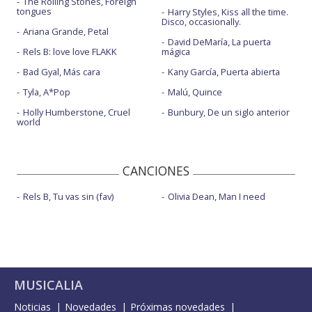
The Rolling Stones, Foreign
tongues
Harry Styles, Kiss all the time.
Disco, occasionally.
Ariana Grande, Petal
David DeMaría, La puerta
Rels B: love love FLAKK
mágica
Bad Gyal, Más cara
Kany García, Puerta abierta
Tyla, A*Pop
Malú, Quince
Holly Humberstone, Cruel
Bunbury, De un siglo anterior
world
CANCIONES
Rels B, Tu vas sin (fav)
Olivia Dean, Man I need
MUSICALIA
Noticias
Novedades
Próximas novedades