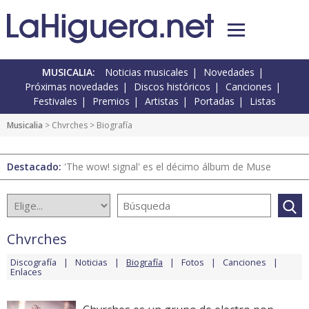
MUSICALIA:
Noticias musicales
Novedades
Próximas novedades
Discos históricos
Canciones
Festivales
Premios
Artistas
Portadas
Listas
Musicalia
>
Chvrches
> Biografía
Destacado:
'The wow! signal' es el décimo álbum de Muse
Chvrches
Discografía
Noticias
Biografía
Fotos
Canciones
Enlaces