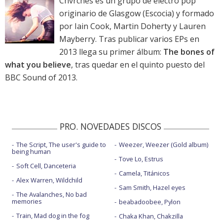
Chvrches es un grupo de electro pop
originario de Glasgow (Escocia) y formado
por Iain Cook, Martin Doherty y Lauren
Mayberry. Tras publicar varios EPs en
2013 llega su primer álbum:
The bones of
what you believe
, tras quedar en el quinto puesto del
BBC Sound of 2013.
PRO. NOVEDADES DISCOS
The Script, The user's guide to
Weezer, Weezer (Gold album)
being human
Tove Lo, Estrus
Soft Cell, Danceteria
Camela, Titánicos
Alex Warren, Wildchild
Sam Smith, Hazel eyes
The Avalanches, No bad
memories
beabadoobee, Pylon
Train, Mad dog in the fog
Chaka Khan, Chakzilla