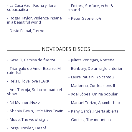
La Casa Azul, Fauna y flora
Editors, Surface, echo &
subacuática
sound
Roger Taylor, Violence insane
Peter Gabriel, o/i
in a beautiful world
David Bisbal, Eternos
NOVEDADES DISCOS
Kase.O, Camisa de fuerza
Julieta Venegas, Norteña
Triángulo de Amor Bizarro, Mi
Bunbury, De un siglo anterior
catedral
Laura Pausini, Yo canto 2
Rels B: love love FLAKK
Madonna, Confessions II
Ana Torroja, Se ha acabado el
show
Xoel López, Oniria popular
Nil Moliner, Nexo
Manuel Turizo, Apambichao
Shania Twain, Little Miss Twain
Kany García, Puerta abierta
Muse, The wow! signal
Gorillaz, The mountain
Jorge Drexler, Taracá