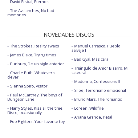
David Bisbal, Eternos
The Avalanches, No bad
memories
NOVEDADES DISCOS
The Strokes, Reality awaits
Manuel Carrasco, Pueblo
salvaje I
James Blake, Trying times
Bad Gyal, Más cara
Bunbury, De un siglo anterior
Triángulo de Amor Bizarro, Mi
catedral
Charlie Puth, Whatever's
clever
Madonna, Confessions II
Sienna Spiro, Visitor
Siloé, Terrorismo emocional
Paul McCartney, The boys of
Dungeon Lane
Bruno Mars, The romantic
Harry Styles, Kiss all the time.
Loreen, Wildfire
Disco, occasionally.
Ariana Grande, Petal
Foo Fighters, Your favorite toy