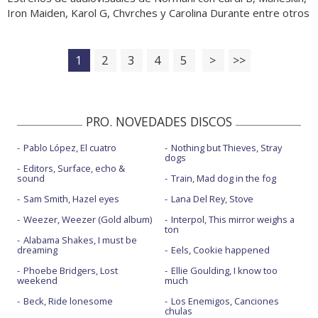
Iron Maiden, Karol G, Chvrches y Carolina Durante entre otros
1
2
3
4
5
>
>>
PRO. NOVEDADES DISCOS
Pablo López, El cuatro
Nothing but Thieves, Stray
dogs
Editors, Surface, echo &
sound
Train, Mad dog in the fog
Sam Smith, Hazel eyes
Lana Del Rey, Stove
Weezer, Weezer (Gold album)
Interpol, This mirror weighs a
ton
Alabama Shakes, I must be
dreaming
Eels, Cookie happened
Phoebe Bridgers, Lost
Ellie Goulding, I know too
weekend
much
Beck, Ride lonesome
Los Enemigos, Canciones
chulas