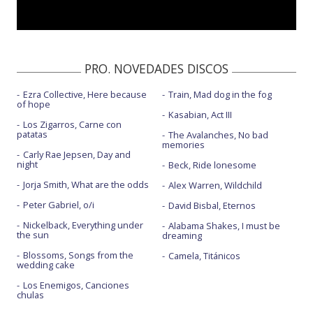
PRO. NOVEDADES DISCOS
Ezra Collective, Here because
Train, Mad dog in the fog
of hope
Kasabian, Act III
Los Zigarros, Carne con
patatas
The Avalanches, No bad
memories
Carly Rae Jepsen, Day and
night
Beck, Ride lonesome
Jorja Smith, What are the odds
Alex Warren, Wildchild
Peter Gabriel, o/i
David Bisbal, Eternos
Nickelback, Everything under
Alabama Shakes, I must be
the sun
dreaming
Blossoms, Songs from the
Camela, Titánicos
wedding cake
Los Enemigos, Canciones
chulas