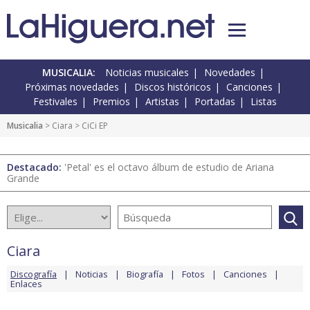
MUSICALIA:
Noticias musicales
Novedades
Próximas novedades
Discos históricos
Canciones
Festivales
Premios
Artistas
Portadas
Listas
Musicalia
>
Ciara
> CiCi EP
Destacado:
'Petal' es el octavo álbum de estudio de Ariana
Grande
Ciara
Discografía
Noticias
Biografía
Fotos
Canciones
Enlaces