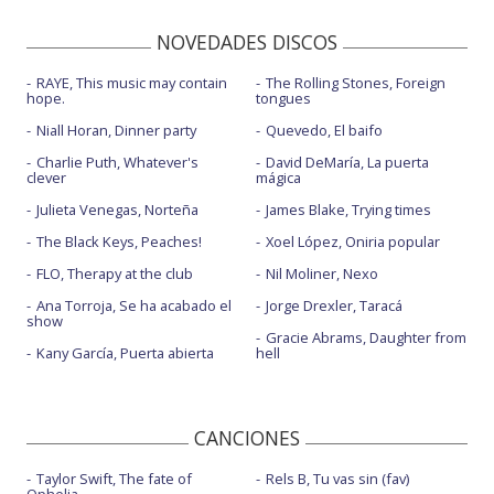
NOVEDADES DISCOS
RAYE, This music may contain
The Rolling Stones, Foreign
hope.
tongues
Niall Horan, Dinner party
Quevedo, El baifo
Charlie Puth, Whatever's
David DeMaría, La puerta
clever
mágica
Julieta Venegas, Norteña
James Blake, Trying times
The Black Keys, Peaches!
Xoel López, Oniria popular
FLO, Therapy at the club
Nil Moliner, Nexo
Ana Torroja, Se ha acabado el
Jorge Drexler, Taracá
show
Gracie Abrams, Daughter from
Kany García, Puerta abierta
hell
CANCIONES
Taylor Swift, The fate of
Rels B, Tu vas sin (fav)