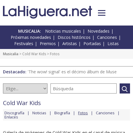
MUSICALIA:
Noticias musicales
Novedades
Próximas novedades
Discos históricos
Canciones
Festivales
Premios
Artistas
Portadas
Listas
Musicalia
>
Cold War Kids
> Fotos
Destacado:
'The wow! signal' es el décimo álbum de Muse
Cold War Kids
Discografía
Noticias
Biografía
Fotos
Canciones
Enlaces
Galería de imágenes de Cold War Kids en el canal de música.