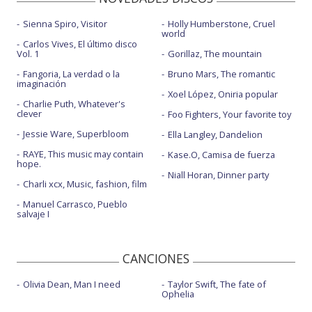
Sienna Spiro, Visitor
Holly Humberstone, Cruel
world
Carlos Vives, El último disco
Vol. 1
Gorillaz, The mountain
Fangoria, La verdad o la
Bruno Mars, The romantic
imaginación
Xoel López, Oniria popular
Charlie Puth, Whatever's
clever
Foo Fighters, Your favorite toy
Jessie Ware, Superbloom
Ella Langley, Dandelion
RAYE, This music may contain
Kase.O, Camisa de fuerza
hope.
Niall Horan, Dinner party
Charli xcx, Music, fashion, film
Manuel Carrasco, Pueblo
salvaje I
CANCIONES
Olivia Dean, Man I need
Taylor Swift, The fate of
Ophelia