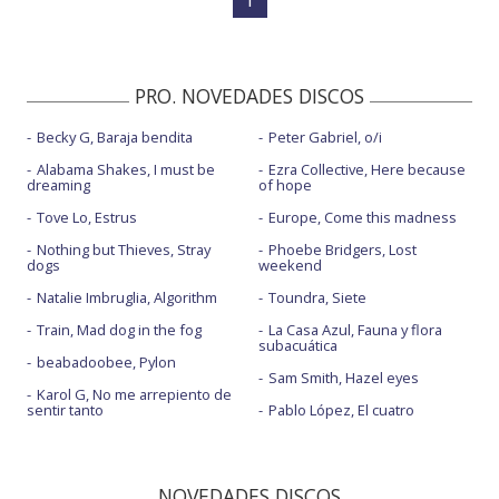
PRO. NOVEDADES DISCOS
Becky G, Baraja bendita
Peter Gabriel, o/i
Alabama Shakes, I must be
Ezra Collective, Here because
dreaming
of hope
Tove Lo, Estrus
Europe, Come this madness
Nothing but Thieves, Stray
Phoebe Bridgers, Lost
dogs
weekend
Natalie Imbruglia, Algorithm
Toundra, Siete
Train, Mad dog in the fog
La Casa Azul, Fauna y flora
subacuática
beabadoobee, Pylon
Sam Smith, Hazel eyes
Karol G, No me arrepiento de
sentir tanto
Pablo López, El cuatro
NOVEDADES DISCOS