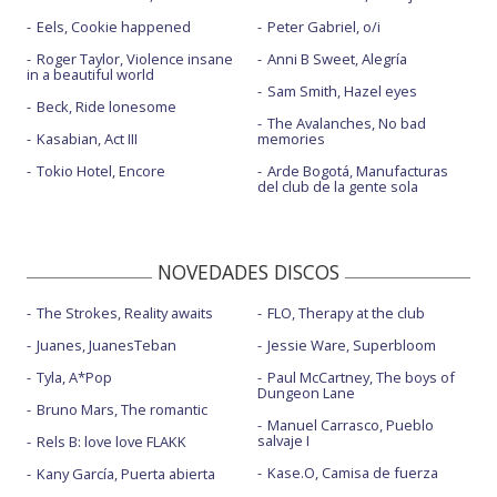
Eels, Cookie happened
Peter Gabriel, o/i
Roger Taylor, Violence insane
Anni B Sweet, Alegría
in a beautiful world
Sam Smith, Hazel eyes
Beck, Ride lonesome
The Avalanches, No bad
Kasabian, Act III
memories
Tokio Hotel, Encore
Arde Bogotá, Manufacturas
del club de la gente sola
NOVEDADES DISCOS
The Strokes, Reality awaits
FLO, Therapy at the club
Juanes, JuanesTeban
Jessie Ware, Superbloom
Tyla, A*Pop
Paul McCartney, The boys of
Dungeon Lane
Bruno Mars, The romantic
Manuel Carrasco, Pueblo
salvaje I
Rels B: love love FLAKK
Kase.O, Camisa de fuerza
Kany García, Puerta abierta