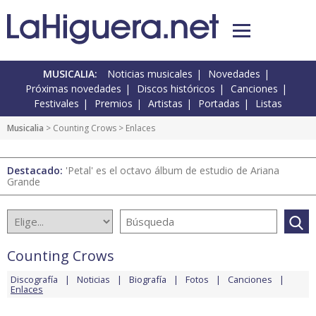
MUSICALIA:
Noticias musicales
Novedades
Próximas novedades
Discos históricos
Canciones
Festivales
Premios
Artistas
Portadas
Listas
Musicalia
>
Counting Crows
> Enlaces
Destacado:
'Petal' es el octavo álbum de estudio de Ariana
Grande
Counting Crows
Discografía
Noticias
Biografía
Fotos
Canciones
Enlaces