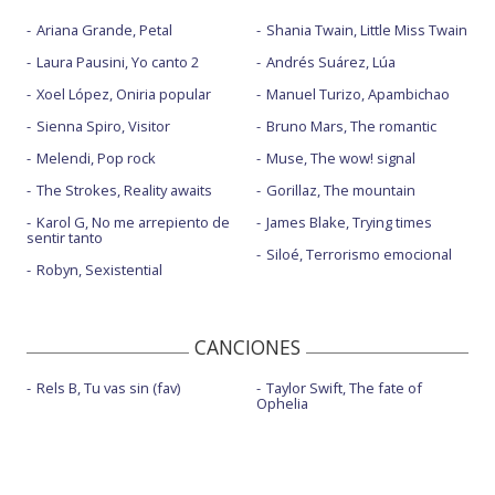
Ariana Grande, Petal
Shania Twain, Little Miss Twain
Laura Pausini, Yo canto 2
Andrés Suárez, Lúa
Xoel López, Oniria popular
Manuel Turizo, Apambichao
Sienna Spiro, Visitor
Bruno Mars, The romantic
Melendi, Pop rock
Muse, The wow! signal
The Strokes, Reality awaits
Gorillaz, The mountain
Karol G, No me arrepiento de
James Blake, Trying times
sentir tanto
Siloé, Terrorismo emocional
Robyn, Sexistential
CANCIONES
Rels B, Tu vas sin (fav)
Taylor Swift, The fate of
Ophelia