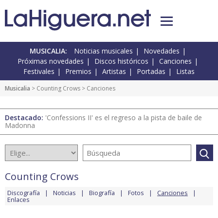
MUSICALIA:
Noticias musicales
Novedades
Próximas novedades
Discos históricos
Canciones
Festivales
Premios
Artistas
Portadas
Listas
Musicalia
>
Counting Crows
> Canciones
Destacado:
'Confessions II' es el regreso a la pista de baile de
Madonna
Counting Crows
Discografía
Noticias
Biografía
Fotos
Canciones
Enlaces