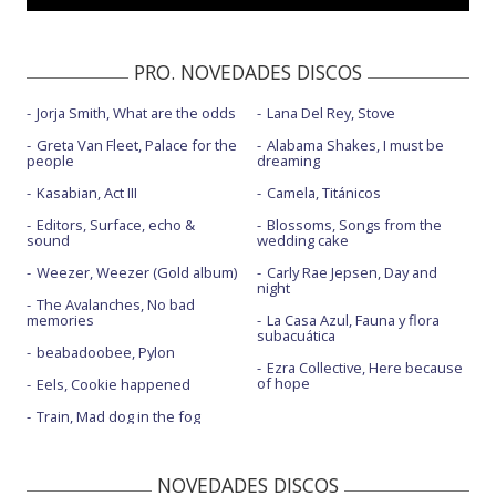
PRO. NOVEDADES DISCOS
Jorja Smith, What are the odds
Lana Del Rey, Stove
Greta Van Fleet, Palace for the
Alabama Shakes, I must be
people
dreaming
Kasabian, Act III
Camela, Titánicos
Editors, Surface, echo &
Blossoms, Songs from the
sound
wedding cake
Weezer, Weezer (Gold album)
Carly Rae Jepsen, Day and
night
The Avalanches, No bad
memories
La Casa Azul, Fauna y flora
subacuática
beabadoobee, Pylon
Ezra Collective, Here because
of hope
Eels, Cookie happened
Train, Mad dog in the fog
NOVEDADES DISCOS