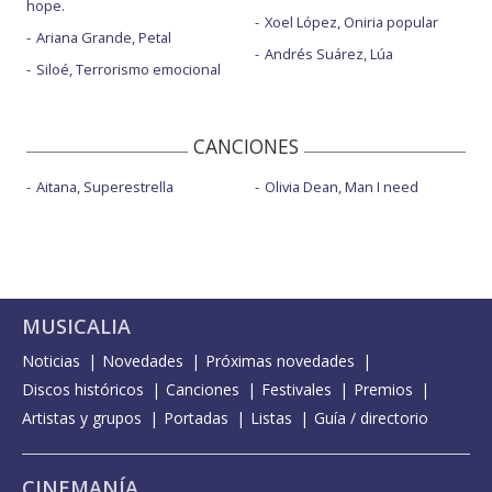
hope.
Xoel López, Oniria popular
Ariana Grande, Petal
Andrés Suárez, Lúa
Siloé, Terrorismo emocional
CANCIONES
Aitana, Superestrella
Olivia Dean, Man I need
MUSICALIA
Noticias
Novedades
Próximas novedades
Discos históricos
Canciones
Festivales
Premios
Artistas y grupos
Portadas
Listas
Guía / directorio
CINEMANÍA