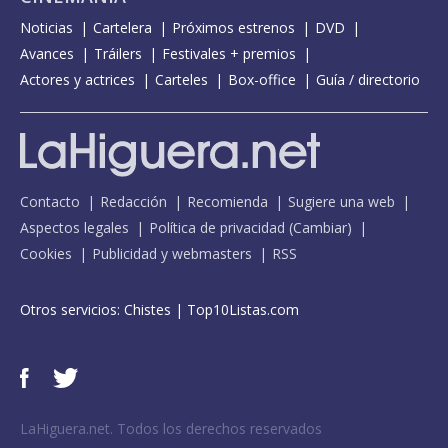
Noticias
Cartelera
Próximos estrenos
DVD
Avances
Tráilers
Festivales + premios
Actores y actrices
Carteles
Box-office
Guía / directorio
Contacto
Redacción
Recomienda
Sugiere una web
Aspectos legales
Política de privacidad
(
Cambiar
)
Cookies
Publicidad y webmasters
RSS
Otros servicios:
Chistes
|
Top10Listas.com
LaHiguera.net. Todos los derechos reservados