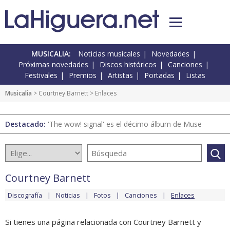
MUSICALIA:
Noticias musicales
Novedades
Próximas novedades
Discos históricos
Canciones
Festivales
Premios
Artistas
Portadas
Listas
Musicalia
>
Courtney Barnett
> Enlaces
Destacado:
'The wow! signal' es el décimo álbum de Muse
Courtney Barnett
Discografía
Noticias
Fotos
Canciones
Enlaces
Si tienes una página relacionada con Courtney Barnett y