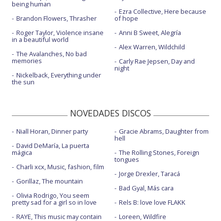
being human
Ezra Collective, Here because
Brandon Flowers, Thrasher
of hope
Roger Taylor, Violence insane
Anni B Sweet, Alegría
in a beautiful world
Alex Warren, Wildchild
The Avalanches, No bad
memories
Carly Rae Jepsen, Day and
night
Nickelback, Everything under
the sun
NOVEDADES DISCOS
Niall Horan, Dinner party
Gracie Abrams, Daughter from
hell
David DeMaría, La puerta
mágica
The Rolling Stones, Foreign
tongues
Charli xcx, Music, fashion, film
Jorge Drexler, Taracá
Gorillaz, The mountain
Bad Gyal, Más cara
Olivia Rodrigo, You seem
pretty sad for a girl so in love
Rels B: love love FLAKK
RAYE, This music may contain
Loreen, Wildfire