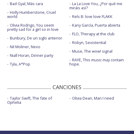
Bad Gyal, Más cara
La La Love You, ¿Por qué me
miráis así?
Holly Humberstone, Cruel
world
Rels B: love love FLAKK
Olivia Rodrigo, You seem
Kany García, Puerta abierta
pretty sad for a girl so in love
FLO, Therapy at the club
Bunbury, De un siglo anterior
Robyn, Sexistential
Nil Moliner, Nexo
Muse, The wow! signal
Niall Horan, Dinner party
RAYE, This music may contain
Tyla, A*Pop
hope.
CANCIONES
Taylor Swift, The fate of
Olivia Dean, Man I need
Ophelia