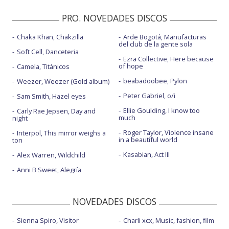
PRO. NOVEDADES DISCOS
Chaka Khan, Chakzilla
Arde Bogotá, Manufacturas
del club de la gente sola
Soft Cell, Danceteria
Ezra Collective, Here because
of hope
Camela, Titánicos
beabadoobee, Pylon
Weezer, Weezer (Gold album)
Peter Gabriel, o/i
Sam Smith, Hazel eyes
Ellie Goulding, I know too
Carly Rae Jepsen, Day and
much
night
Roger Taylor, Violence insane
Interpol, This mirror weighs a
in a beautiful world
ton
Kasabian, Act III
Alex Warren, Wildchild
Anni B Sweet, Alegría
NOVEDADES DISCOS
Sienna Spiro, Visitor
Charli xcx, Music, fashion, film