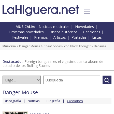
MUSICALIA:
Noticias musicales
Novedades
Próximas novedades
Discos históricos
Canciones
Festivales
Premios
Artistas
Portadas
Listas
Musicalia
>
Danger Mouse
>
Cheat codes - con Black Thought
> Because
Destacado:
'Foreign tongues' es el vigesimoquinto álbum de
estudio de los Rolling Stones
Danger Mouse
Discografía
Noticias
Biografía
Canciones