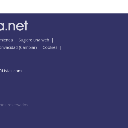
mienda
Sugiere una web
 privacidad
(
Cambiar
)
Cookies
S
0Listas.com
chos reservados