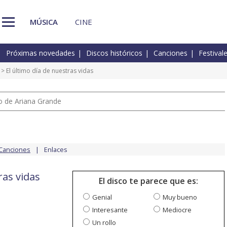
MÚSICA
CINE
Próximas novedades
Discos históricos
Canciones
Festival
> El último día de nuestras vidas
io de Ariana Grande
Canciones
Enlaces
ras vidas
El disco te parece que es:
Genial
Muy bueno
Interesante
Mediocre
Un rollo