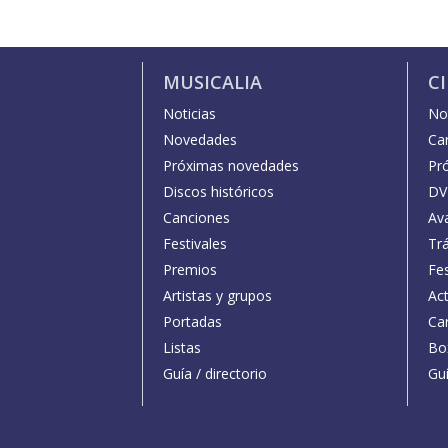
MUSICALIA
C
Noticias
Not
Novedades
Car
Próximas novedades
Pr
Discos históricos
DV
Canciones
Av
Festivales
Trá
Premios
Fe
Artistas y grupos
Act
Portadas
Car
Listas
Bo
Guía / directorio
Guí