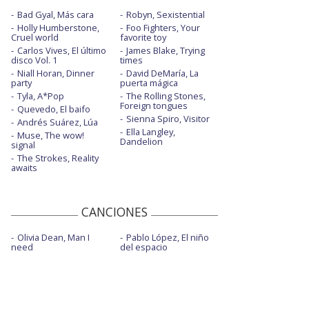
Bad Gyal, Más cara
Robyn, Sexistential
Holly Humberstone,
Foo Fighters, Your
Cruel world
favorite toy
Carlos Vives, El último
James Blake, Trying
disco Vol. 1
times
Niall Horan, Dinner
David DeMaría, La
party
puerta mágica
Tyla, A*Pop
The Rolling Stones,
Foreign tongues
Quevedo, El baifo
Sienna Spiro, Visitor
Andrés Suárez, Lúa
Ella Langley,
Muse, The wow!
Dandelion
signal
The Strokes, Reality
awaits
CANCIONES
Olivia Dean, Man I
Pablo López, El niño
need
del espacio