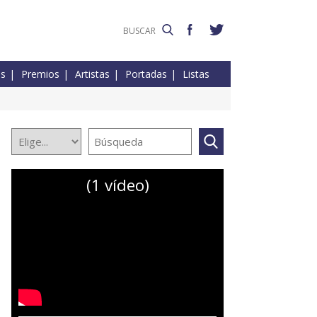
es
Premios
Artistas
Portadas
Listas
(1 vídeo)