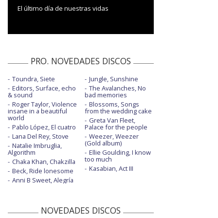
El último día de nuestras vidas
PRO. NOVEDADES DISCOS
Toundra, Siete
Jungle, Sunshine
Editors, Surface, echo
The Avalanches, No
& sound
bad memories
Roger Taylor, Violence
Blossoms, Songs
insane in a beautiful
from the wedding cake
world
Greta Van Fleet,
Pablo López, El cuatro
Palace for the people
Lana Del Rey, Stove
Weezer, Weezer
(Gold album)
Natalie Imbruglia,
Algorithm
Ellie Goulding, I know
too much
Chaka Khan, Chakzilla
Kasabian, Act III
Beck, Ride lonesome
Anni B Sweet, Alegría
NOVEDADES DISCOS