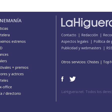
INEMANÍA
icias
telera
Contacto
Redacción
Reco
óximos estrenos
Aspectos legales
Política de
D
Publicidad y webmasters
RS
ances
ilers
Otros servicios:
Chistes
|
Top1
stivales + premios
ores y actrices
teles
x-office
LaHiguera.net. Todos los dere
a / directorio