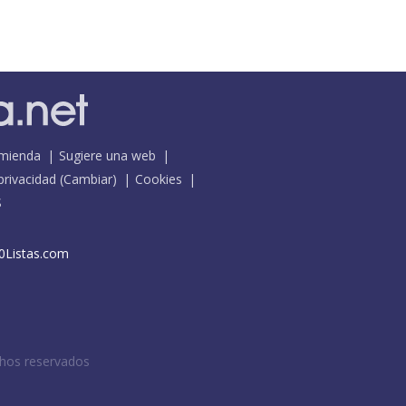
mienda
Sugiere una web
 privacidad
(
Cambiar
)
Cookies
S
0Listas.com
chos reservados