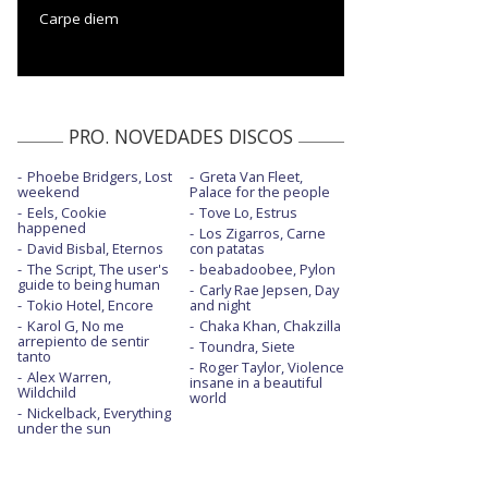
Carpe diem
PRO. NOVEDADES DISCOS
Phoebe Bridgers, Lost
Greta Van Fleet,
weekend
Palace for the people
Eels, Cookie
Tove Lo, Estrus
happened
Los Zigarros, Carne
David Bisbal, Eternos
con patatas
The Script, The user's
beabadoobee, Pylon
guide to being human
Carly Rae Jepsen, Day
Tokio Hotel, Encore
and night
Karol G, No me
Chaka Khan, Chakzilla
arrepiento de sentir
Toundra, Siete
tanto
Roger Taylor, Violence
Alex Warren,
insane in a beautiful
Wildchild
world
Nickelback, Everything
under the sun