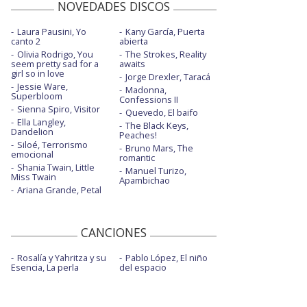
NOVEDADES DISCOS
Laura Pausini, Yo
Kany García, Puerta
canto 2
abierta
Olivia Rodrigo, You
The Strokes, Reality
seem pretty sad for a
awaits
girl so in love
Jorge Drexler, Taracá
Jessie Ware,
Madonna,
Superbloom
Confessions II
Sienna Spiro, Visitor
Quevedo, El baifo
Ella Langley,
The Black Keys,
Dandelion
Peaches!
Siloé, Terrorismo
Bruno Mars, The
emocional
romantic
Shania Twain, Little
Manuel Turizo,
Miss Twain
Apambichao
Ariana Grande, Petal
CANCIONES
Rosalía y Yahritza y su
Pablo López, El niño
Esencia, La perla
del espacio