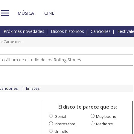
MÚSICA
CINE
Próximas novedades
Discos históricos
Canciones
Festival
> Carpe diem
nto álbum de estudio de los Rolling Stones
Canciones
Enlaces
El disco te parece que es:
Genial
Muy bueno
Interesante
Mediocre
Un rollo