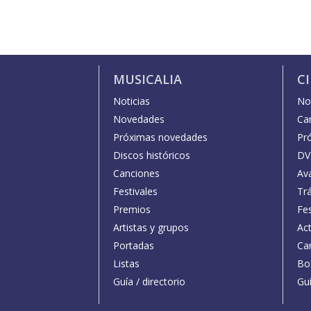
MUSICALIA
C
Noticias
Not
Novedades
Car
Próximas novedades
Pr
Discos históricos
DV
Canciones
Av
Festivales
Trá
Premios
Fe
Artistas y grupos
Act
Portadas
Car
Listas
Bo
Guía / directorio
Guí