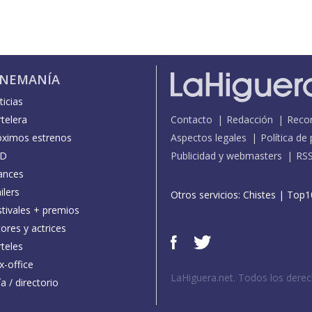
INEMANÍA
icias
telera
Contacto
Redacción
Reco
óximos estrenos
Aspectos legales
Política de
D
Publicidad y webmasters
RS
ances
ilers
Otros servicios:
Chistes
|
Top1
stivales + premios
ores y actrices
teles
x-office
LaHiguera.net. Todos los dere
a / directorio