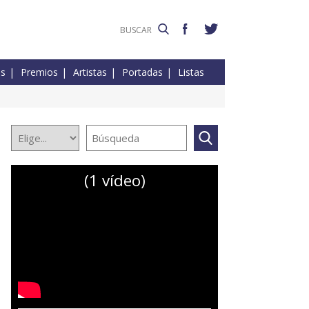
es
Premios
Artistas
Portadas
Listas
(1 vídeo)