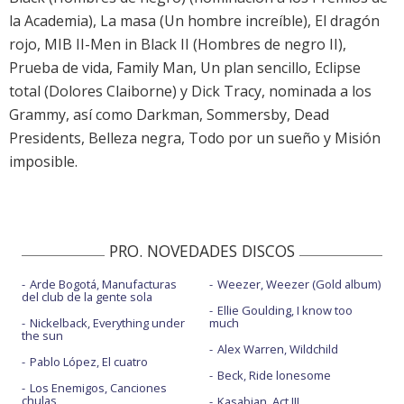
la Academia), La masa (Un hombre increíble), El dragón
rojo, MIB II-Men in Black II (Hombres de negro II),
Prueba de vida, Family Man, Un plan sencillo, Eclipse
total (Dolores Claiborne) y Dick Tracy, nominada a los
Grammy, así como Darkman, Sommersby, Dead
Presidents, Belleza negra, Todo por un sueño y Misión
imposible.
PRO. NOVEDADES DISCOS
Arde Bogotá, Manufacturas
Weezer, Weezer (Gold album)
del club de la gente sola
Ellie Goulding, I know too
Nickelback, Everything under
much
the sun
Alex Warren, Wildchild
Pablo López, El cuatro
Beck, Ride lonesome
Los Enemigos, Canciones
chulas
Kasabian, Act III