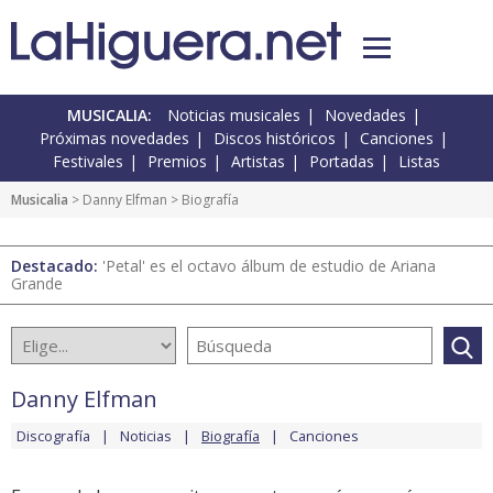
MUSICALIA:
Noticias musicales
Novedades
Próximas novedades
Discos históricos
Canciones
Festivales
Premios
Artistas
Portadas
Listas
Musicalia
>
Danny Elfman
> Biografía
Destacado:
'Petal' es el octavo álbum de estudio de Ariana
Grande
Danny Elfman
Discografía
Noticias
Biografía
Canciones