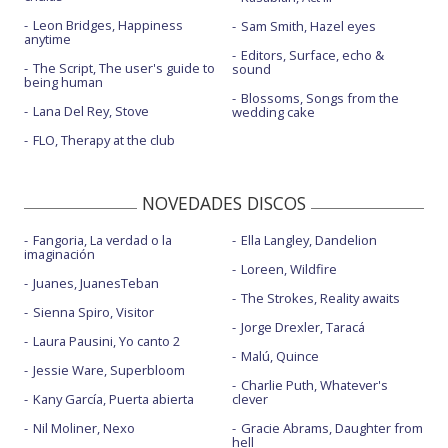
Leon Bridges, Happiness
Sam Smith, Hazel eyes
anytime
Editors, Surface, echo &
The Script, The user's guide to
sound
being human
Blossoms, Songs from the
Lana Del Rey, Stove
wedding cake
FLO, Therapy at the club
NOVEDADES DISCOS
Fangoria, La verdad o la
Ella Langley, Dandelion
imaginación
Loreen, Wildfire
Juanes, JuanesTeban
The Strokes, Reality awaits
Sienna Spiro, Visitor
Jorge Drexler, Taracá
Laura Pausini, Yo canto 2
Malú, Quince
Jessie Ware, Superbloom
Charlie Puth, Whatever's
Kany García, Puerta abierta
clever
Nil Moliner, Nexo
Gracie Abrams, Daughter from
hell