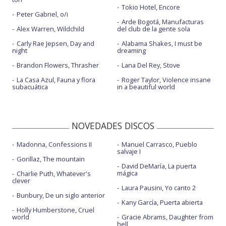
Tokio Hotel, Encore
Peter Gabriel, o/i
Arde Bogotá, Manufacturas
Alex Warren, Wildchild
del club de la gente sola
Carly Rae Jepsen, Day and
Alabama Shakes, I must be
night
dreaming
Brandon Flowers, Thrasher
Lana Del Rey, Stove
La Casa Azul, Fauna y flora
Roger Taylor, Violence insane
subacuática
in a beautiful world
NOVEDADES DISCOS
Madonna, Confessions II
Manuel Carrasco, Pueblo
salvaje I
Gorillaz, The mountain
David DeMaría, La puerta
mágica
Charlie Puth, Whatever's
clever
Laura Pausini, Yo canto 2
Bunbury, De un siglo anterior
Kany García, Puerta abierta
Holly Humberstone, Cruel
world
Gracie Abrams, Daughter from
hell