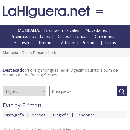
MUSICALIA:
Noticias musicales
Novedades
Próximas novedades
Discos históricos
Canciones
Festivales
Premios
Artistas
Portadas
Listas
Musicalia
>
Danny Elfman
> Noticias
Destacado:
'Foreign tongues' es el vigesimoquinto álbum de
estudio de los Rolling Stones
Danny Elfman
Discografía
Noticias
Biografía
Canciones
7 resultados. Resultados del 1 al 7. Página 1 de 1