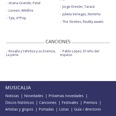
Ariana Grande, Petal
Jorge Drexler, Taracá
Loreen, Wildfire
Julieta Venegas, Norteña
Tyla, A*Pop
The Strokes, Reality awaits
CANCIONES
Rosalía y Yahritza y su Esencia,
Pablo López, El niño del
La perla
espacio
MUSICALIA
Noticias
Novedades
Próximas novedades
Discos históricos
Canciones
Festivales
Premios
Artistas y grupos
Portadas
Listas
Guía / directorio