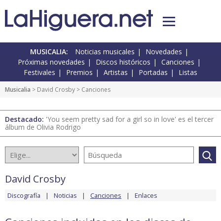
MUSICALIA:
Noticias musicales
Novedades
Próximas novedades
Discos históricos
Canciones
Festivales
Premios
Artistas
Portadas
Listas
Musicalia
>
David Crosby
> Canciones
Destacado:
'You seem pretty sad for a girl so in love' es el tercer
álbum de Olivia Rodrigo
David Crosby
Discografía
Noticias
Canciones
Enlaces