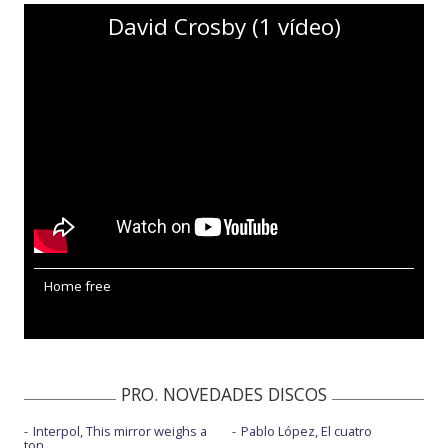
David Crosby (1 vídeo)
Home free
PRO. NOVEDADES DISCOS
Interpol, This mirror weighs a
Pablo López, El cuatro
ton