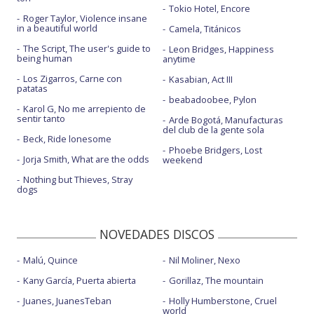
Tokio Hotel, Encore
Roger Taylor, Violence insane
in a beautiful world
Camela, Titánicos
The Script, The user's guide to
Leon Bridges, Happiness
being human
anytime
Los Zigarros, Carne con
Kasabian, Act III
patatas
beabadoobee, Pylon
Karol G, No me arrepiento de
sentir tanto
Arde Bogotá, Manufacturas
del club de la gente sola
Beck, Ride lonesome
Phoebe Bridgers, Lost
Jorja Smith, What are the odds
weekend
Nothing but Thieves, Stray
dogs
NOVEDADES DISCOS
Malú, Quince
Nil Moliner, Nexo
Kany García, Puerta abierta
Gorillaz, The mountain
Juanes, JuanesTeban
Holly Humberstone, Cruel
world