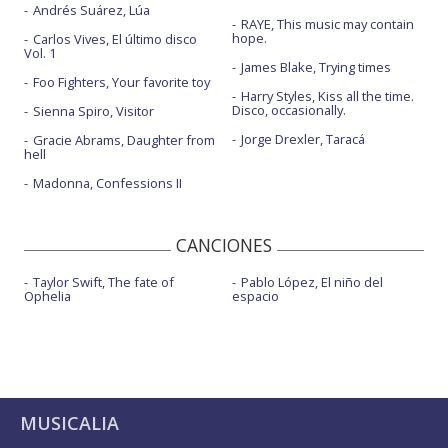
Andrés Suárez, Lúa
RAYE, This music may contain
hope.
Carlos Vives, El último disco
Vol. 1
James Blake, Trying times
Foo Fighters, Your favorite toy
Harry Styles, Kiss all the time.
Disco, occasionally.
Sienna Spiro, Visitor
Jorge Drexler, Taracá
Gracie Abrams, Daughter from
hell
Madonna, Confessions II
CANCIONES
Taylor Swift, The fate of
Pablo López, El niño del
Ophelia
espacio
MUSICALIA