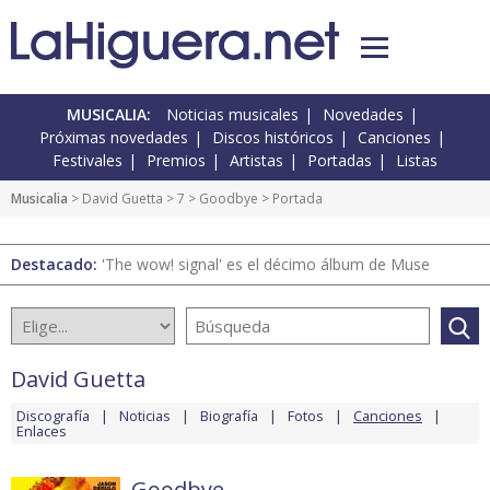
MUSICALIA:
Noticias musicales
Novedades
Próximas novedades
Discos históricos
Canciones
Festivales
Premios
Artistas
Portadas
Listas
Musicalia
>
David Guetta
>
7
>
Goodbye
> Portada
Destacado:
'The wow! signal' es el décimo álbum de Muse
David Guetta
Discografía
Noticias
Biografía
Fotos
Canciones
Enlaces
Goodbye