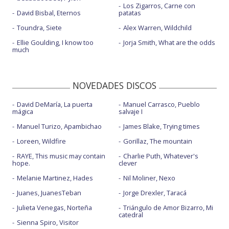
Los Zigarros, Carne con
David Bisbal, Eternos
patatas
Toundra, Siete
Alex Warren, Wildchild
Ellie Goulding, I know too
Jorja Smith, What are the odds
much
NOVEDADES DISCOS
David DeMaría, La puerta
Manuel Carrasco, Pueblo
mágica
salvaje I
Manuel Turizo, Apambichao
James Blake, Trying times
Loreen, Wildfire
Gorillaz, The mountain
RAYE, This music may contain
Charlie Puth, Whatever's
hope.
clever
Melanie Martinez, Hades
Nil Moliner, Nexo
Juanes, JuanesTeban
Jorge Drexler, Taracá
Julieta Venegas, Norteña
Triángulo de Amor Bizarro, Mi
catedral
Sienna Spiro, Visitor