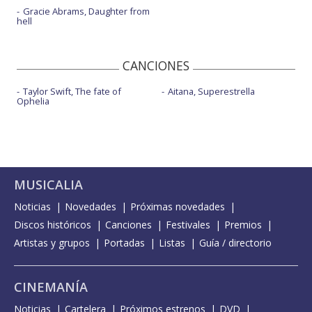
Gracie Abrams, Daughter from
hell
CANCIONES
Taylor Swift, The fate of
Aitana, Superestrella
Ophelia
MUSICALIA
Noticias
Novedades
Próximas novedades
Discos históricos
Canciones
Festivales
Premios
Artistas y grupos
Portadas
Listas
Guía / directorio
CINEMANÍA
Noticias
Cartelera
Próximos estrenos
DVD