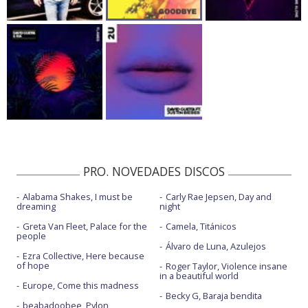
PRO. NOVEDADES DISCOS
Alabama Shakes, I must be
Carly Rae Jepsen, Day and
dreaming
night
Greta Van Fleet, Palace for the
Camela, Titánicos
people
Álvaro de Luna, Azulejos
Ezra Collective, Here because
of hope
Roger Taylor, Violence insane
in a beautiful world
Europe, Come this madness
Becky G, Baraja bendita
beabadoobee, Pylon