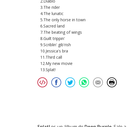
2.Diablo
3.The rider
4.The lunatic
5.The only horse in town
6.Sacred land
7.The beating of wings
8.Guilt trippin'
9.Scriblin' gib'rish
10.Jessica's bra
11.Third call
12.My new movie
13.Splat!
Splat!
es un álbum de
Deep Purple
. Sale