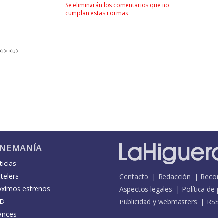
Se eliminarán los comentarios que no
cumplan estas normas
<i> <u>
INEMANÍA
icias
telera
Contacto
Redacción
Reco
óximos estrenos
Aspectos legales
Política de
D
Publicidad y webmasters
RS
ances