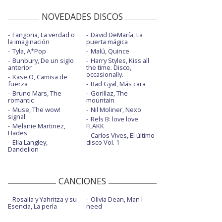
NOVEDADES DISCOS
Fangoria, La verdad o
David DeMaría, La
la imaginación
puerta mágica
Tyla, A*Pop
Malú, Quince
Bunbury, De un siglo
Harry Styles, Kiss all
anterior
the time. Disco,
occasionally.
Kase.O, Camisa de
fuerza
Bad Gyal, Más cara
Bruno Mars, The
Gorillaz, The
romantic
mountain
Muse, The wow!
Nil Moliner, Nexo
signal
Rels B: love love
Melanie Martinez,
FLAKK
Hades
Carlos Vives, El último
Ella Langley,
disco Vol. 1
Dandelion
CANCIONES
Rosalía y Yahritza y su
Olivia Dean, Man I
Esencia, La perla
need