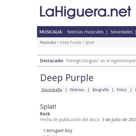
MUSICALIA:
Noticias musicales
Novedades
Musicalia
>
Deep Purple
> Splat!
Destacado:
'Foreign tongues' es el vigesimoqui
Deep Purple
Discografía
Noticias
Biografía
Fotos
Splat!
Rock
Fecha de publicación del disco:
3 de julio de 20
1.Arrogant boy