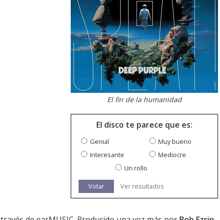
El fin de la humanidad
El disco te parece que es:
Genial
Muy bueno
Interesante
Mediocre
Un rollo
Votar
Ver resultados
 a través de earMUSIC. Producido una vez más por
Bob Ezrin
.