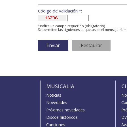
Código de validación *:
*Indica un campo requerido (obligatorio)
Se permiten las siguientes etiquetas en el mensaje <b> 
MUSICALIA
C
Noticias
Not
Novedades
Car
Próximas novedades
Pr
Discos históricos
DV
Canciones
Av