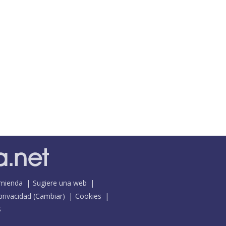
mienda
Sugiere una web
 privacidad
(
Cambiar
)
Cookies
S