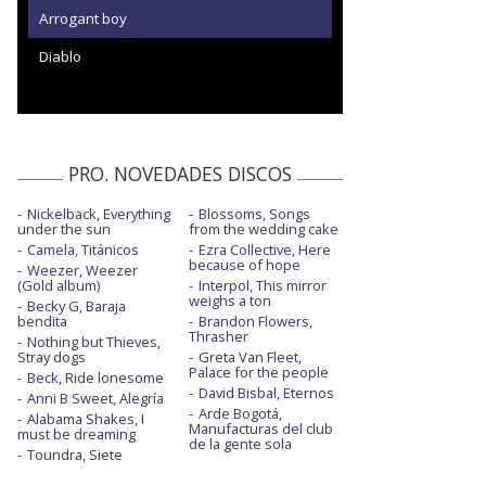
Arrogant boy
Diablo
PRO. NOVEDADES DISCOS
Nickelback, Everything
Blossoms, Songs
under the sun
from the wedding cake
Camela, Titánicos
Ezra Collective, Here
because of hope
Weezer, Weezer
(Gold album)
Interpol, This mirror
weighs a ton
Becky G, Baraja
bendita
Brandon Flowers,
Thrasher
Nothing but Thieves,
Stray dogs
Greta Van Fleet,
Palace for the people
Beck, Ride lonesome
David Bisbal, Eternos
Anni B Sweet, Alegría
Arde Bogotá,
Alabama Shakes, I
Manufacturas del club
must be dreaming
de la gente sola
Toundra, Siete