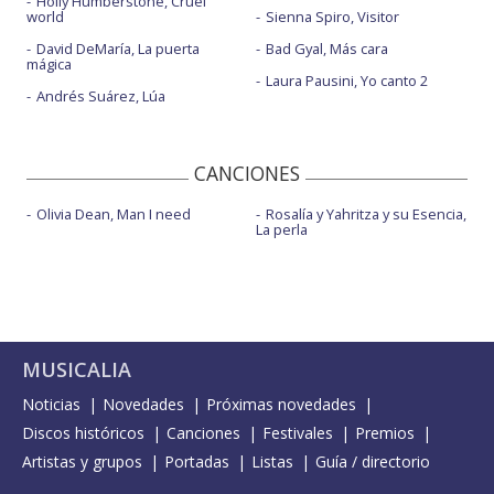
Holly Humberstone, Cruel
world
Sienna Spiro, Visitor
David DeMaría, La puerta
Bad Gyal, Más cara
mágica
Laura Pausini, Yo canto 2
Andrés Suárez, Lúa
CANCIONES
Olivia Dean, Man I need
Rosalía y Yahritza y su Esencia,
La perla
MUSICALIA
Noticias
Novedades
Próximas novedades
Discos históricos
Canciones
Festivales
Premios
Artistas y grupos
Portadas
Listas
Guía / directorio