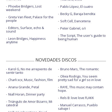
Phoebe Bridgers, Lost
Pablo López, El cuatro
weekend
Becky G, Baraja bendita
Greta Van Fleet, Palace for the
people
Soft Cell, Danceteria
Editors, Surface, echo &
Peter Gabriel, o/i
sound
The Script, The user's guide to
Leon Bridges, Happiness
being human
anytime
NOVEDADES DISCOS
Karol G, No me arrepiento de
Bruno Mars, The romantic
sentir tanto
Olivia Rodrigo, You seem
Charli xcx, Music, fashion, film
pretty sad for a girl so in love
Ariana Grande, Petal
RAYE, This music may contain
hope.
Niall Horan, Dinner party
Rels B: love love FLAKK
Triángulo de Amor Bizarro, Mi
catedral
Manuel Carrasco, Pueblo
salvaje I