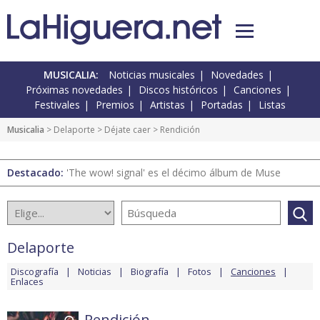
MUSICALIA:
Noticias musicales
Novedades
Próximas novedades
Discos históricos
Canciones
Festivales
Premios
Artistas
Portadas
Listas
Musicalia
>
Delaporte
>
Déjate caer
> Rendición
Destacado:
'The wow! signal' es el décimo álbum de Muse
Delaporte
Discografía
Noticias
Biografía
Fotos
Canciones
Enlaces
Rendición