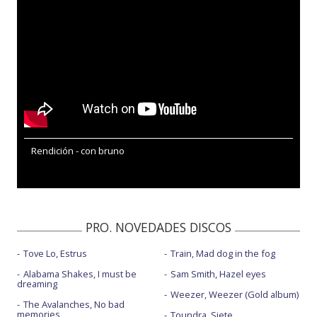
Rendición - con bruno
PRO. NOVEDADES DISCOS
Tove Lo, Estrus
Train, Mad dog in the fog
Alabama Shakes, I must be
Sam Smith, Hazel eyes
dreaming
Weezer, Weezer (Gold album)
The Avalanches, No bad
memories
Toundra, Siete