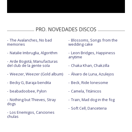
PRO. NOVEDADES DISCOS
The Avalanches, No bad
Blossoms, Songs from the
memories
wedding cake
Natalie Imbruglia, Algorithm
Leon Bridges, Happiness
anytime
Arde Bogotá, Manufacturas
del club de la gente sola
Chaka Khan, Chakzilla
Weezer, Weezer (Gold album)
Álvaro de Luna, Azulejos
Becky G, Baraja bendita
Beck, Ride lonesome
beabadoobee, Pylon
Camela, Titánicos
Nothing but Thieves, Stray
Train, Mad dog in the fog
dogs
Soft Cell, Danceteria
Los Enemigos, Canciones
chulas