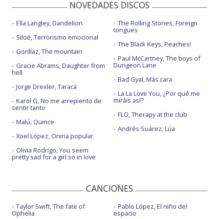
NOVEDADES DISCOS
Ella Langley, Dandelion
The Rolling Stones, Foreign
tongues
Siloé, Terrorismo emocional
The Black Keys, Peaches!
Gorillaz, The mountain
Paul McCartney, The boys of
Dungeon Lane
Gracie Abrams, Daughter from
hell
Bad Gyal, Más cara
Jorge Drexler, Taracá
La La Love You, ¿Por qué me
miráis así?
Karol G, No me arrepiento de
sentir tanto
FLO, Therapy at the club
Malú, Quince
Andrés Suárez, Lúa
Xoel López, Oniria popular
Olivia Rodrigo, You seem
pretty sad for a girl so in love
CANCIONES
Taylor Swift, The fate of
Pablo López, El niño del
Ophelia
espacio