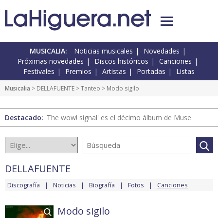
MUSICALIA:
Noticias musicales
Novedades
Próximas novedades
Discos históricos
Canciones
Festivales
Premios
Artistas
Portadas
Listas
Musicalia
>
DELLAFUENTE
>
Tanteo
> Modo sigilo
Destacado:
'The wow! signal' es el décimo álbum de Muse
DELLAFUENTE
Discografía
Noticias
Biografía
Fotos
Canciones
Modo sigilo