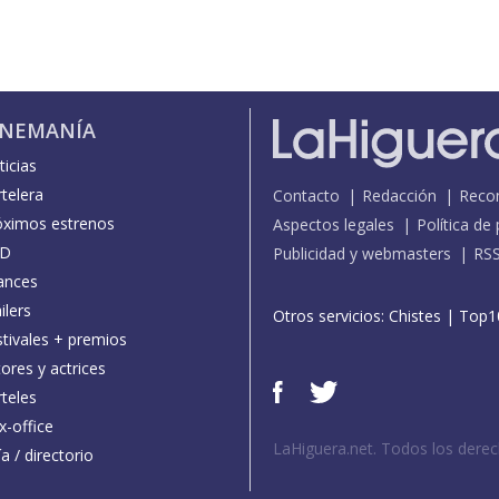
INEMANÍA
icias
telera
Contacto
Redacción
Reco
óximos estrenos
Aspectos legales
Política de
D
Publicidad y webmasters
RS
ances
ilers
Otros servicios:
Chistes
|
Top1
stivales + premios
ores y actrices
teles
x-office
LaHiguera.net. Todos los dere
a / directorio