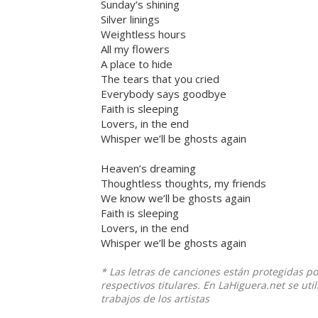
Sunday’s shining
Silver linings
Weightless hours
All my flowers
A place to hide
The tears that you cried
Everybody says goodbye
Faith is sleeping
Lovers, in the end
Whisper we’ll be ghosts again
Heaven’s dreaming
Thoughtless thoughts, my friends
We know we’ll be ghosts again
Faith is sleeping
Lovers, in the end
Whisper we’ll be ghosts again
* Las letras de canciones están protegidas p
respectivos titulares. En LaHiguera.net se ut
trabajos de los artistas