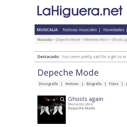
MUSICALIA:
Noticias musicales
Novedades
Musicalia
>
Depeche Mode
>
Memento Mori
> Ghosts a
Destacado:
'You seem pretty sad for a girl so in
Depeche Mode
Discografía
Noticias
Biografía
Fotos
Ghosts again
Memento Mori
Depeche Mode