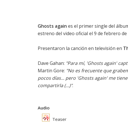
Ghosts again
es el primer single del álb
estreno del video oficial el 9 de febrero de
Presentaron la canción en televisión en
Th
Dave Gahan:
"Para mí, 'Ghosts again' captu
Martin Gore:
"No es frecuente que grabem
pocos días... pero 'Ghosts again' me t
compartirla (…)"
.
Audio
Teaser