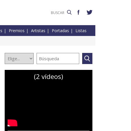
es
Premios
Artistas
Portadas
Listas
(2 vídeos)