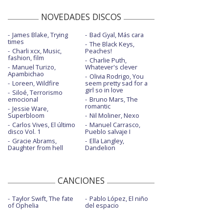
NOVEDADES DISCOS
James Blake, Trying
Bad Gyal, Más cara
times
The Black Keys,
Charli xcx, Music,
Peaches!
fashion, film
Charlie Puth,
Manuel Turizo,
Whatever's clever
Apambichao
Olivia Rodrigo, You
Loreen, Wildfire
seem pretty sad for a
girl so in love
Siloé, Terrorismo
emocional
Bruno Mars, The
romantic
Jessie Ware,
Superbloom
Nil Moliner, Nexo
Carlos Vives, El último
Manuel Carrasco,
disco Vol. 1
Pueblo salvaje I
Gracie Abrams,
Ella Langley,
Daughter from hell
Dandelion
CANCIONES
Taylor Swift, The fate
Pablo López, El niño
of Ophelia
del espacio