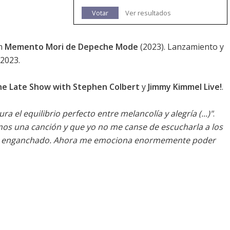
Votar
Ver resultados
um
Memento Mori de Depeche Mode
(2023). Lanzamiento y
 2023.
e Late Show with Stephen Colbert
y
Jimmy Kimmel Live!
.
ra el equilibrio perfecto entre melancolía y alegría (...)"
.
os una canción y que yo no me canse de escucharla a los
iene enganchado. Ahora me emociona enormemente poder