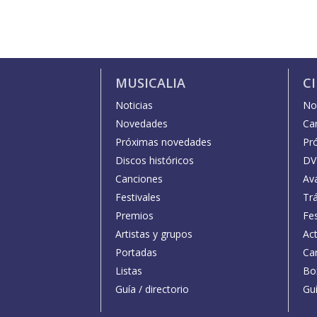
MUSICALIA
C
Noticias
Not
Novedades
Car
Próximas novedades
Pr
Discos históricos
DV
Canciones
Av
Festivales
Trá
Premios
Fe
Artistas y grupos
Act
Portadas
Car
Listas
Bo
Guía / directorio
Guí