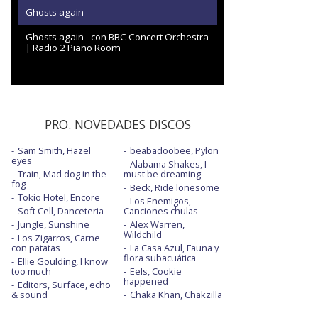
Ghosts again
Ghosts again - con BBC Concert Orchestra
| Radio 2 Piano Room
PRO. NOVEDADES DISCOS
Sam Smith, Hazel
beabadoobee, Pylon
eyes
Alabama Shakes, I
Train, Mad dog in the
must be dreaming
fog
Beck, Ride lonesome
Tokio Hotel, Encore
Los Enemigos,
Soft Cell, Danceteria
Canciones chulas
Jungle, Sunshine
Alex Warren,
Wildchild
Los Zigarros, Carne
con patatas
La Casa Azul, Fauna y
flora subacuática
Ellie Goulding, I know
too much
Eels, Cookie
happened
Editors, Surface, echo
& sound
Chaka Khan, Chakzilla