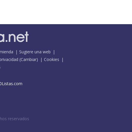
mienda
Sugiere una web
 privacidad
(
Cambiar
)
Cookies
S
0Listas.com
chos reservados