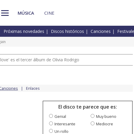
MÚSICA
CINE
Próximas novedades
Discos históricos
Canciones
Festival
gain
 love' es el tercer álbum de Olivia Rodrigo
Canciones
Enlaces
El disco te parece que es:
Genial
Muy bueno
Interesante
Mediocre
Un rollo