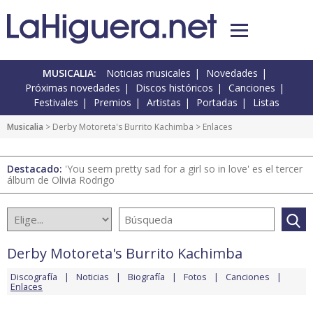
MUSICALIA:
Noticias musicales
Novedades
Próximas novedades
Discos históricos
Canciones
Festivales
Premios
Artistas
Portadas
Listas
Musicalia
>
Derby Motoreta's Burrito Kachimba
> Enlaces
Destacado:
'You seem pretty sad for a girl so in love' es el tercer
álbum de Olivia Rodrigo
Derby Motoreta's Burrito Kachimba
Discografía
Noticias
Biografía
Fotos
Canciones
Enlaces