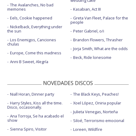
wedding cake
The Avalanches, No bad
memories
Kasabian, Act III
Eels, Cookie happened
Greta Van Fleet, Palace for the
people
Nickelback, Everything under
the sun
Peter Gabriel, o/i
Los Enemigos, Canciones
Brandon Flowers, Thrasher
chulas
Jorja Smith, What are the odds
Europe, Come this madness
Beck, Ride lonesome
Anni B Sweet, Alegría
NOVEDADES DISCOS
Niall Horan, Dinner party
The Black Keys, Peaches!
Harry Styles, Kiss all the time.
Xoel López, Oniria popular
Disco, occasionally.
Julieta Venegas, Norteña
Ana Torroja, Se ha acabado el
show
Siloé, Terrorismo emocional
Sienna Spiro, Visitor
Loreen, Wildfire