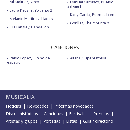
Nil Moliner, Nexo
Manuel Carrasco, Pueblo
salvaje I
Laura Pausini, Yo canto 2
Kany García, Puerta abierta
Melanie Martinez, Hades
Gorillaz, The mountain
Ella Langley, Dandelion
CANCIONES
Pablo López, El niño del
Aitana, Superestrella
espacio
MUSICALIA
Noticias
Novedades
Próximas novedades
Discos históricos
Canciones
Festivales
Premios
Artistas y grupos
Portadas
Listas
Guía / directorio