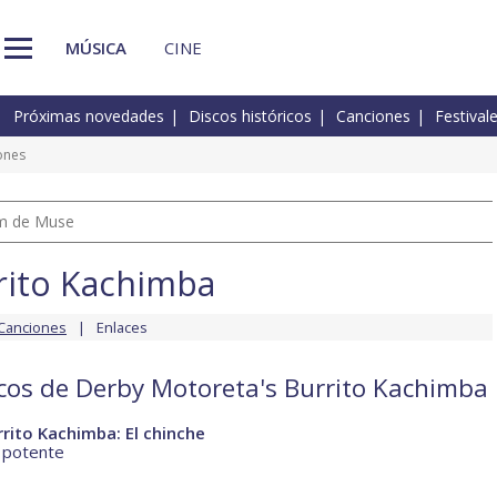
MÚSICA
CINE
Próximas novedades
Discos históricos
Canciones
Festival
ones
um de Muse
rito Kachimba
Canciones
Enlaces
scos de Derby Motoreta's Burrito Kachimba
rito Kachimba: El chinche
a potente