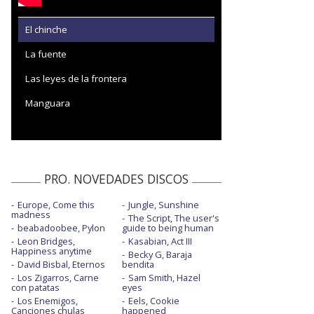
El chinche
La fuente
Las leyes de la frontera
Manguara
PRO. NOVEDADES DISCOS
Europe, Come this
Jungle, Sunshine
madness
The Script, The user's
beabadoobee, Pylon
guide to being human
Leon Bridges,
Kasabian, Act III
Happiness anytime
Becky G, Baraja
David Bisbal, Eternos
bendita
Los Zigarros, Carne
Sam Smith, Hazel
con patatas
eyes
Los Enemigos,
Eels, Cookie
Canciones chulas
happened