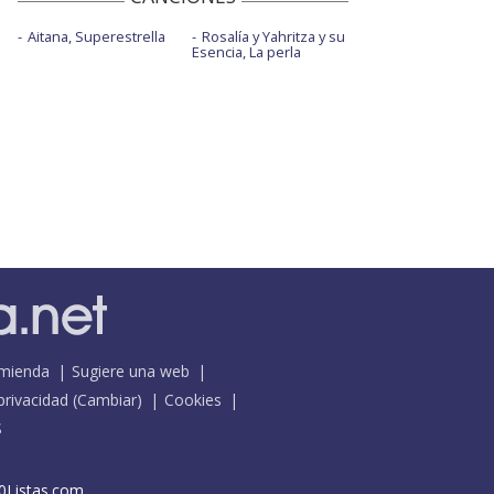
Aitana, Superestrella
Rosalía y Yahritza y su
Esencia, La perla
mienda
Sugiere una web
 privacidad
(
Cambiar
)
Cookies
S
0Listas.com