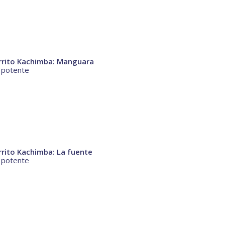
rrito Kachimba: Manguara
a potente
rito Kachimba: La fuente
a potente