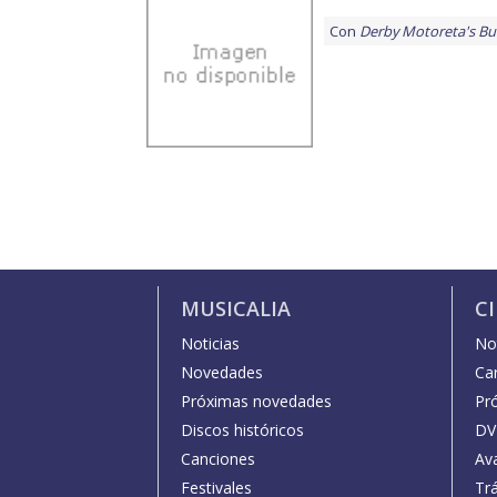
Con
Derby Motoreta's Bu
MUSICALIA
C
Noticias
Not
Novedades
Car
Próximas novedades
Pr
Discos históricos
DV
Canciones
Av
Festivales
Trá