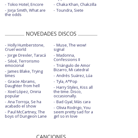
Tokio Hotel, Encore
Chaka Khan, Chakzilla
Jorja Smith, What are
Toundra, Siete
the odds
NOVEDADES DISCOS
Holly Humberstone,
Muse, The wow!
Cruel world
signal
Jorge Drexler, Taracá
Madonna,
Confessions II
Siloé, Terrorismo
emocional
Triángulo de Amor
Bizarro, Mi catedral
James Blake, Trying
times
Andrés Suárez, Lúa
Gracie Abrams,
Tyla, A*Pop
Daughter from hell
Harry Styles, Kiss all
Xoel López, Oniria
the time. Disco,
popular
occasionally.
Ana Torroja, Se ha
Bad Gyal, Más cara
acabado el show
Olivia Rodrigo, You
Paul McCartney, The
seem pretty sad for a
boys of Dungeon Lane
girl so in love
CANCIONES