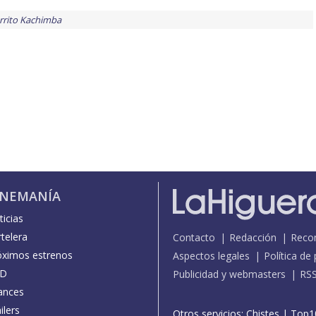
rrito Kachimba
INEMANÍA
icias
telera
Contacto
Redacción
Reco
óximos estrenos
Aspectos legales
Política de
D
Publicidad y webmasters
RS
ances
ilers
Otros servicios:
Chistes
|
Top1