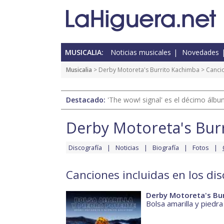
MUSICALIA:
Noticias musicales
Novedades
Musicalia
>
Derby Motoreta's Burrito Kachimba
> Canci
Destacado:
'The wow! signal' es el décimo álb
Derby Motoreta's Bur
Discografía
Noticias
Biografía
Fotos
Canciones incluidas en los di
Derby Motoreta's Bur
Bolsa amarilla y piedr