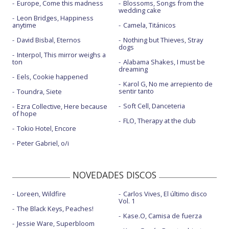
Europe, Come this madness
Blossoms, Songs from the
wedding cake
Leon Bridges, Happiness
anytime
Camela, Titánicos
David Bisbal, Eternos
Nothing but Thieves, Stray
dogs
Interpol, This mirror weighs a
ton
Alabama Shakes, I must be
dreaming
Eels, Cookie happened
Karol G, No me arrepiento de
sentir tanto
Toundra, Siete
Soft Cell, Danceteria
Ezra Collective, Here because
of hope
FLO, Therapy at the club
Tokio Hotel, Encore
Peter Gabriel, o/i
NOVEDADES DISCOS
Loreen, Wildfire
Carlos Vives, El último disco
Vol. 1
The Black Keys, Peaches!
Kase.O, Camisa de fuerza
Jessie Ware, Superbloom