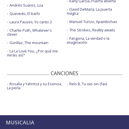
Kany García, Puerta abierta
Andrés Suárez, Lúa
David DeMaría, La puerta
mágica
Quevedo, El baifo
Manuel Turizo, Apambichao
Laura Pausini, Yo canto 2
The Strokes, Reality awaits
Charlie Puth, Whatever's
clever
Fangoria, La verdad o la
imaginación
Gorillaz, The mountain
La La Love You, ¿Por qué me
miráis así?
CANCIONES
Rosalía y Yahritza y su Esencia,
Rels B, Tu vas sin (fav)
La perla
MUSICALIA