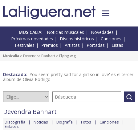
MUSICALIA:
Noticias musicales
Novedades
Próximas novedades
Discos históricos
Canciones
Festivales
Premios
Artistas
Portadas
Listas
Musicalia
>
Devendra Banhart
> Flying wig
Destacado:
'You seem pretty sad for a girl so in love' es el tercer
álbum de Olivia Rodrigo
Devendra Banhart
Discografía
Noticias
Biografía
Fotos
Canciones
Enlaces