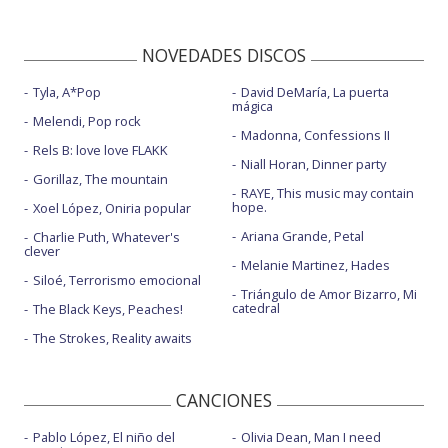
NOVEDADES DISCOS
Tyla, A*Pop
David DeMaría, La puerta
mágica
Melendi, Pop rock
Madonna, Confessions II
Rels B: love love FLAKK
Niall Horan, Dinner party
Gorillaz, The mountain
RAYE, This music may contain
hope.
Xoel López, Oniria popular
Ariana Grande, Petal
Charlie Puth, Whatever's
clever
Melanie Martinez, Hades
Siloé, Terrorismo emocional
Triángulo de Amor Bizarro, Mi
catedral
The Black Keys, Peaches!
The Strokes, Reality awaits
CANCIONES
Pablo López, El niño del
Olivia Dean, Man I need