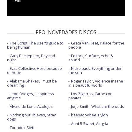
Twin
PRO. NOVEDADES DISCOS
The Script, The user's guide to
Greta Van Fleet, Palace for the
being human
people
Carly Rae Jepsen, Day and
Editors, Surface, echo &
night
sound
Ezra Collective, Here because
Nickelback, Everything under
of hope
the sun
Alabama Shakes, I must be
Roger Taylor, Violence insane
dreaming
in a beautiful world
Leon Bridges, Happiness
Los Zigarros, Carne con
anytime
patatas
Álvaro de Luna, Azulejos
Jorja Smith, What are the odds
Nothing but Thieves, Stray
beabadoobee, Pylon
dogs
Anni B Sweet, Alegría
Toundra, Siete