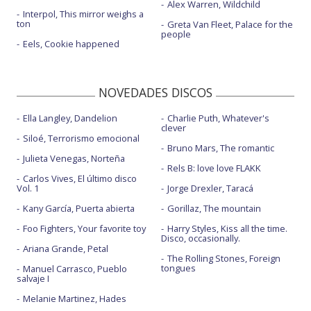
Alex Warren, Wildchild
Interpol, This mirror weighs a
ton
Greta Van Fleet, Palace for the
people
Eels, Cookie happened
NOVEDADES DISCOS
Ella Langley, Dandelion
Charlie Puth, Whatever's
clever
Siloé, Terrorismo emocional
Bruno Mars, The romantic
Julieta Venegas, Norteña
Rels B: love love FLAKK
Carlos Vives, El último disco
Vol. 1
Jorge Drexler, Taracá
Kany García, Puerta abierta
Gorillaz, The mountain
Foo Fighters, Your favorite toy
Harry Styles, Kiss all the time.
Disco, occasionally.
Ariana Grande, Petal
The Rolling Stones, Foreign
tongues
Manuel Carrasco, Pueblo
salvaje I
Melanie Martinez, Hades