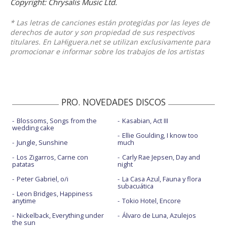
Copyright: Chrysalis Music Ltd.
* Las letras de canciones están protegidas por las leyes de
derechos de autor y son propiedad de sus respectivos
titulares. En LaHiguera.net se utilizan exclusivamente para
promocionar e informar sobre los trabajos de los artistas
PRO. NOVEDADES DISCOS
Blossoms, Songs from the
Kasabian, Act III
wedding cake
Ellie Goulding, I know too
Jungle, Sunshine
much
Los Zigarros, Carne con
Carly Rae Jepsen, Day and
patatas
night
Peter Gabriel, o/i
La Casa Azul, Fauna y flora
subacuática
Leon Bridges, Happiness
anytime
Tokio Hotel, Encore
Nickelback, Everything under
Álvaro de Luna, Azulejos
the sun