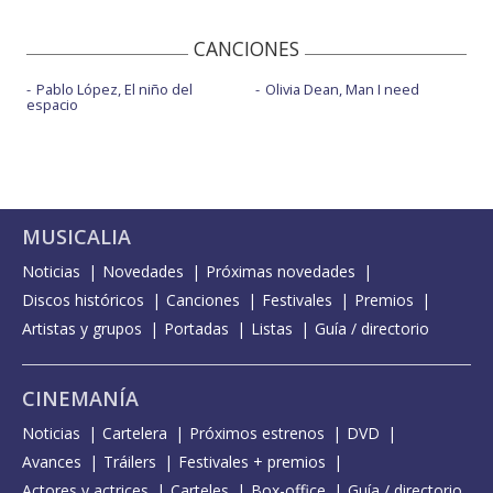
CANCIONES
Pablo López, El niño del
Olivia Dean, Man I need
espacio
MUSICALIA
Noticias
Novedades
Próximas novedades
Discos históricos
Canciones
Festivales
Premios
Artistas y grupos
Portadas
Listas
Guía / directorio
CINEMANÍA
Noticias
Cartelera
Próximos estrenos
DVD
Avances
Tráilers
Festivales + premios
Actores y actrices
Carteles
Box-office
Guía / directorio