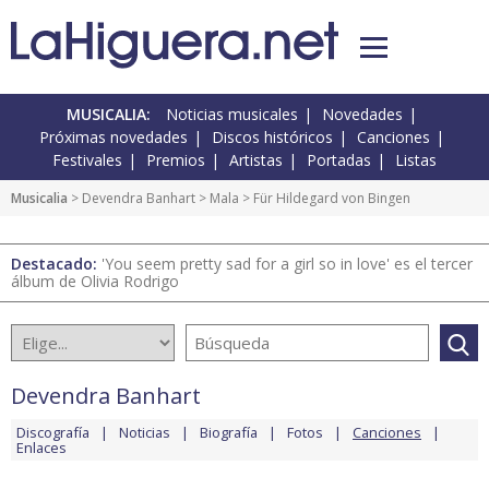
MUSICALIA:
Noticias musicales
Novedades
Próximas novedades
Discos históricos
Canciones
Festivales
Premios
Artistas
Portadas
Listas
Musicalia
>
Devendra Banhart
>
Mala
> Für Hildegard von Bingen
Destacado:
'You seem pretty sad for a girl so in love' es el tercer
álbum de Olivia Rodrigo
Devendra Banhart
Discografía
Noticias
Biografía
Fotos
Canciones
Enlaces