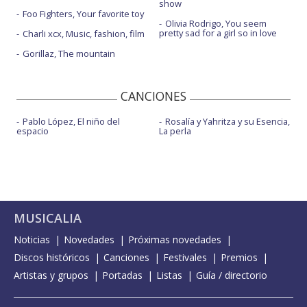
show
Foo Fighters, Your favorite toy
Olivia Rodrigo, You seem
pretty sad for a girl so in love
Charli xcx, Music, fashion, film
Gorillaz, The mountain
CANCIONES
Pablo López, El niño del
Rosalía y Yahritza y su Esencia,
espacio
La perla
MUSICALIA
Noticias
Novedades
Próximas novedades
Discos históricos
Canciones
Festivales
Premios
Artistas y grupos
Portadas
Listas
Guía / directorio