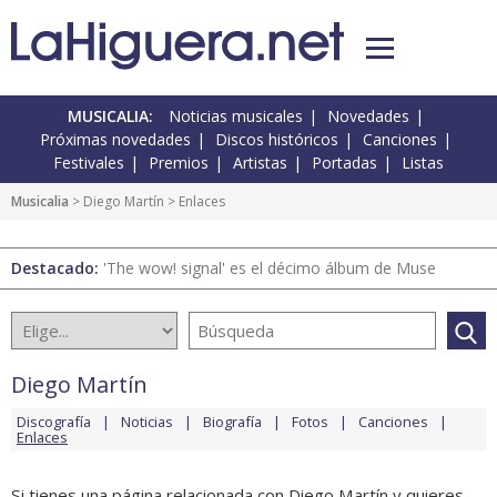
MUSICALIA:
Noticias musicales
Novedades
Próximas novedades
Discos históricos
Canciones
Festivales
Premios
Artistas
Portadas
Listas
Musicalia
>
Diego Martín
> Enlaces
Destacado:
'The wow! signal' es el décimo álbum de Muse
Diego Martín
Discografía
Noticias
Biografía
Fotos
Canciones
Enlaces
Si tienes una página relacionada con Diego Martín y quieres