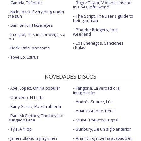
Camela, Titánicos
Roger Taylor, Violence insane
in a beautiful world
Nickelback, Everything under
the sun
The Script, The user's guide to
being human
Sam Smith, Hazel eyes
Phoebe Bridgers, Lost
weekend
Interpol, This mirror weighs a
ton
Los Enemigos, Canciones
chulas
Beck, Ride lonesome
Tove Lo, Estrus
NOVEDADES DISCOS
Xoel López, Oniria popular
Fangoria, La verdad o la
imaginación
Quevedo, El baifo
Andrés Suárez, Lúa
Kany García, Puerta abierta
Ariana Grande, Petal
Paul McCartney, The boys of
Dungeon Lane
Muse, The wow! signal
Tyla, A*Pop
Bunbury, De un siglo anterior
James Blake, Trying times
Ana Torroja, Se ha acabado el