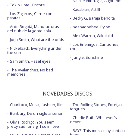
Natalie Imbruglia, Algorithm
Tokio Hotel, Encore
Kasabian, Act III
Los Zigarros, Carne con
patatas
Becky G, Baraja bendita
Arde Bogotá, Manufacturas
beabadoobee, Pylon
del club de la gente sola
Alex Warren, Wildchild
Jorja Smith, What are the odds
Los Enemigos, Canciones
Nickelback, Everything under
chulas
the sun
Jungle, Sunshine
Sam Smith, Hazel eyes
The Avalanches, No bad
memories
NOVEDADES DISCOS
Charli xcx, Music, fashion, film
The Rolling Stones, Foreign
tongues
Bunbury, De un siglo anterior
Charlie Puth, Whatever's
clever
Olivia Rodrigo, You seem
pretty sad for a girl so in love
RAYE, This music may contain
hope.