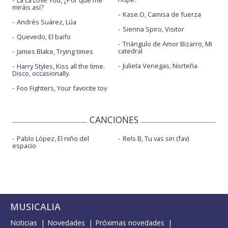
La La Love You, ¿Por qué me
miráis así?
Kase.O, Camisa de fuerza
Andrés Suárez, Lúa
Sienna Spiro, Visitor
Quevedo, El baifo
Triángulo de Amor Bizarro, Mi
catedral
James Blake, Trying times
Julieta Venegas, Norteña
Harry Styles, Kiss all the time.
Disco, occasionally.
Foo Fighters, Your favorite toy
CANCIONES
Pablo López, El niño del
Rels B, Tu vas sin (fav)
espacio
MUSICALIA
Noticias
Novedades
Próximas novedades