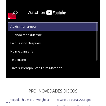
Adiós mon amour
Cuando todo duerme
Lo que vino después
No me cansaría
Te extraño
Tuvo su tiempo - con Leire Martínez
Yo, que lo hice por cantar
PRO. NOVEDADES DISCOS
Interpol, This mirror weighs a
Álvaro de Luna, Azulejos
ton