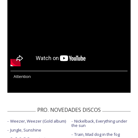
Attention
PRO. NOVEDADES DISCOS
Weezer, Weezer (Gold album)
Nickelback, Everything under
the sun
Jungle, Sunshine
Train, Mad dog in the fog