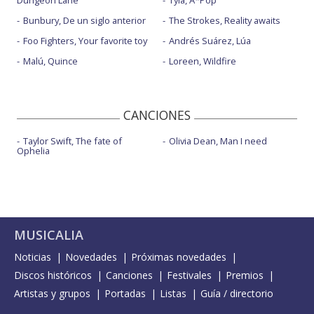
Dungeon Lane
Tyla, A*Pop
Bunbury, De un siglo anterior
The Strokes, Reality awaits
Foo Fighters, Your favorite toy
Andrés Suárez, Lúa
Malú, Quince
Loreen, Wildfire
CANCIONES
Taylor Swift, The fate of
Olivia Dean, Man I need
Ophelia
MUSICALIA
Noticias
Novedades
Próximas novedades
Discos históricos
Canciones
Festivales
Premios
Artistas y grupos
Portadas
Listas
Guía / directorio