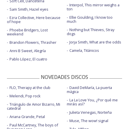
Soft Cell, Danceteria
Interpol, This mirror weighs a
ton
Sam Smith, Hazel eyes
Ellie Goulding, I know too
Ezra Collective, Here because
much
of hope
Nothing but Thieves, Stray
Phoebe Bridgers, Lost
dogs
weekend
Jorja Smith, What are the odds
Brandon Flowers, Thrasher
Camela, Titánicos
Anni B Sweet, Alegría
Pablo López, El cuatro
NOVEDADES DISCOS
FLO, Therapy at the club
David DeMaría, La puerta
mágica
Melendi, Pop rock
La La Love You, ¿Por qué me
miráis así?
Triángulo de Amor Bizarro, Mi
catedral
Julieta Venegas, Norteña
Ariana Grande, Petal
Muse, The wow! signal
Paul McCartney, The boys of