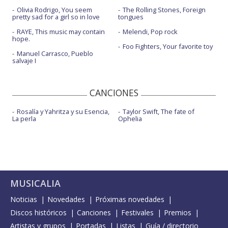
Olivia Rodrigo, You seem
The Rolling Stones, Foreign
pretty sad for a girl so in love
tongues
RAYE, This music may contain
Melendi, Pop rock
hope.
Foo Fighters, Your favorite toy
Manuel Carrasco, Pueblo
salvaje I
CANCIONES
Rosalía y Yahritza y su Esencia,
Taylor Swift, The fate of
La perla
Ophelia
MUSICALIA
Noticias
Novedades
Próximas novedades
Discos históricos
Canciones
Festivales
Premios
Artistas y grupos
Portadas
Listas
Guía / directorio