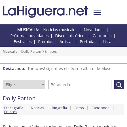
MUSICALIA:
Noticias musicales
Novedades
Próximas novedades
Discos históricos
Canciones
Festivales
Premios
Artistas
Portadas
Listas
Musicalia
>
Dolly Parton
> Enlaces
Destacado:
'The wow! signal' es el décimo álbum de Muse
Dolly Parton
Discografía
Noticias
Biografía
Fotos
Canciones
Enlaces
Si tienes una página relacionada con Dolly Parton y quieres