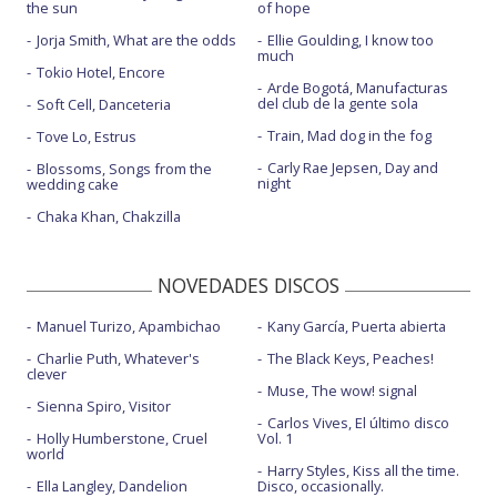
the sun
of hope
Jorja Smith, What are the odds
Ellie Goulding, I know too
much
Tokio Hotel, Encore
Arde Bogotá, Manufacturas
del club de la gente sola
Soft Cell, Danceteria
Train, Mad dog in the fog
Tove Lo, Estrus
Carly Rae Jepsen, Day and
Blossoms, Songs from the
night
wedding cake
Chaka Khan, Chakzilla
NOVEDADES DISCOS
Manuel Turizo, Apambichao
Kany García, Puerta abierta
Charlie Puth, Whatever's
The Black Keys, Peaches!
clever
Muse, The wow! signal
Sienna Spiro, Visitor
Carlos Vives, El último disco
Holly Humberstone, Cruel
Vol. 1
world
Harry Styles, Kiss all the time.
Ella Langley, Dandelion
Disco, occasionally.