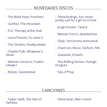
NOVEDADES DISCOS
The Black Keys, Peaches!
Olivia Rodrigo, You seem
pretty sad for a girl so in love
Gorillaz, The mountain
Jorge Drexler, Taracá
FLO, Therapy at the club
Manuel Turizo, Apambichao
Laura Pausini, Yo canto 2
Siloé, Terrorismo emocional
The Strokes, Reality awaits
Charli xcx, Music, fashion, film
Charlie Puth, Whatever's
clever
Quevedo, El baifo
Manuel Carrasco, Pueblo
The Rolling Stones, Foreign
salvaje I
tongues
Robyn, Sexistential
Tyla, A*Pop
CANCIONES
Taylor Swift, The fate of
Olivia Dean, Man I need
Ophelia