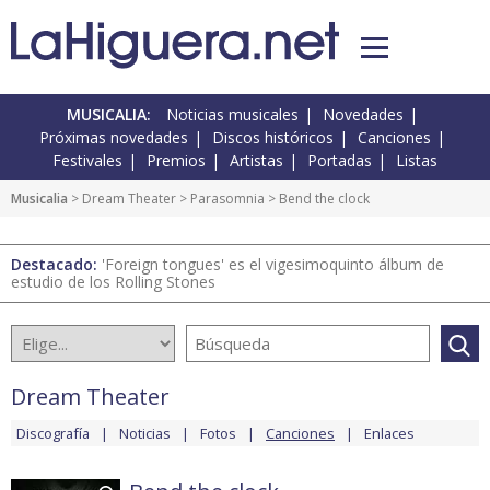
MUSICALIA:
Noticias musicales
Novedades
Próximas novedades
Discos históricos
Canciones
Festivales
Premios
Artistas
Portadas
Listas
Musicalia
>
Dream Theater
>
Parasomnia
> Bend the clock
Destacado:
'Foreign tongues' es el vigesimoquinto álbum de
estudio de los Rolling Stones
Dream Theater
Discografía
Noticias
Fotos
Canciones
Enlaces