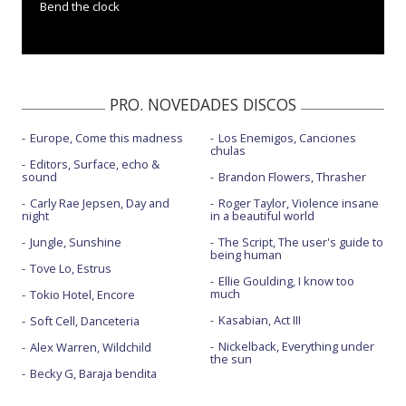
Bend the clock
PRO. NOVEDADES DISCOS
Europe, Come this madness
Los Enemigos, Canciones
chulas
Editors, Surface, echo &
sound
Brandon Flowers, Thrasher
Carly Rae Jepsen, Day and
Roger Taylor, Violence insane
night
in a beautiful world
Jungle, Sunshine
The Script, The user's guide to
being human
Tove Lo, Estrus
Ellie Goulding, I know too
much
Tokio Hotel, Encore
Kasabian, Act III
Soft Cell, Danceteria
Nickelback, Everything under
Alex Warren, Wildchild
the sun
Becky G, Baraja bendita