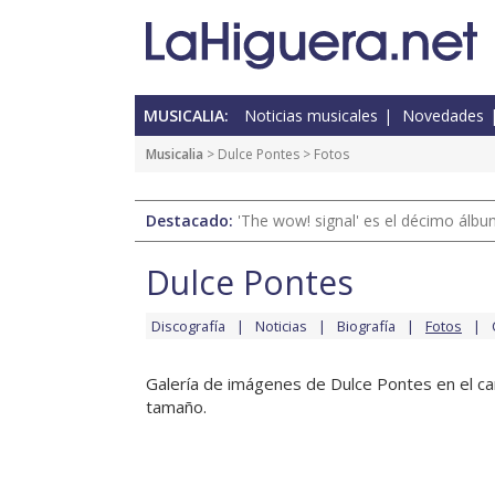
MUSICALIA:
Noticias musicales
Novedades
Musicalia
>
Dulce Pontes
> Fotos
Destacado:
'The wow! signal' es el décimo álb
Dulce Pontes
Discografía
Noticias
Biografía
Fotos
Galería de imágenes de Dulce Pontes en el can
tamaño.