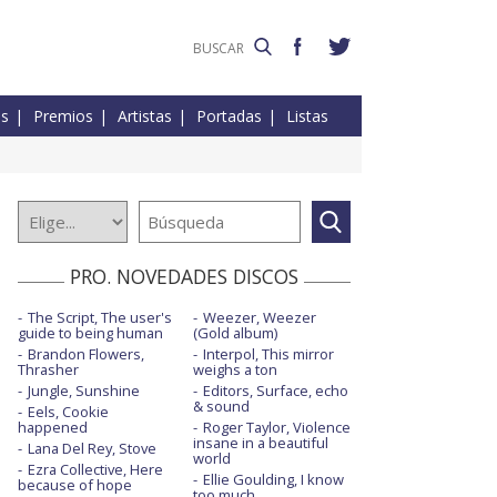
es
Premios
Artistas
Portadas
Listas
PRO. NOVEDADES DISCOS
The Script, The user's
Weezer, Weezer
guide to being human
(Gold album)
Brandon Flowers,
Interpol, This mirror
Thrasher
weighs a ton
Jungle, Sunshine
Editors, Surface, echo
& sound
Eels, Cookie
happened
Roger Taylor, Violence
insane in a beautiful
Lana Del Rey, Stove
world
Ezra Collective, Here
Ellie Goulding, I know
because of hope
too much