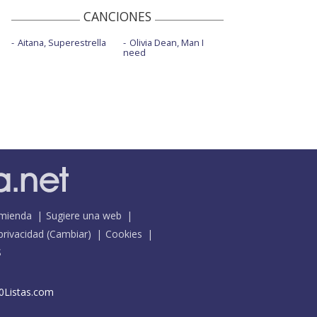
CANCIONES
Aitana, Superestrella
Olivia Dean, Man I
need
mienda
Sugiere una web
 privacidad
(
Cambiar
)
Cookies
S
0Listas.com