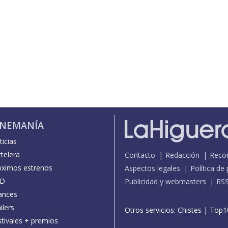
INEMANÍA
icias
telera
Contacto
Redacción
Reco
óximos estrenos
Aspectos legales
Política de
D
Publicidad y webmasters
RS
ances
ilers
Otros servicios:
Chistes
|
Top1
stivales + premios