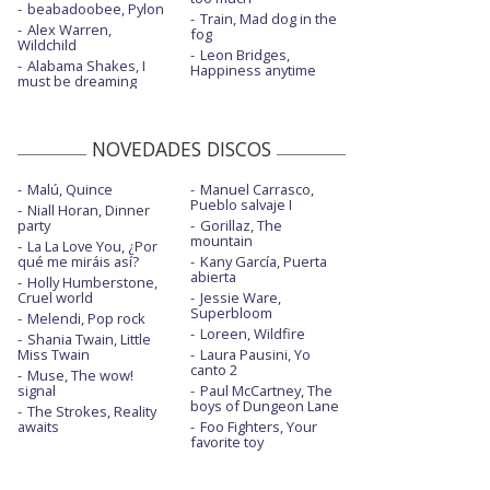
beabadoobee, Pylon
Train, Mad dog in the
Alex Warren,
fog
Wildchild
Leon Bridges,
Alabama Shakes, I
Happiness anytime
must be dreaming
NOVEDADES DISCOS
Malú, Quince
Manuel Carrasco,
Pueblo salvaje I
Niall Horan, Dinner
party
Gorillaz, The
mountain
La La Love You, ¿Por
qué me miráis así?
Kany García, Puerta
abierta
Holly Humberstone,
Cruel world
Jessie Ware,
Superbloom
Melendi, Pop rock
Loreen, Wildfire
Shania Twain, Little
Miss Twain
Laura Pausini, Yo
canto 2
Muse, The wow!
signal
Paul McCartney, The
boys of Dungeon Lane
The Strokes, Reality
awaits
Foo Fighters, Your
favorite toy