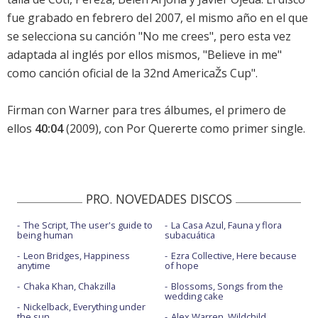
fue grabado en febrero del 2007, el mismo año en el que
se selecciona su canción "No me crees", pero esta vez
adaptada al inglés por ellos mismos, "Believe in me"
como canción oficial de la 32nd AmericaŽs Cup".
Firman con Warner para tres álbumes, el primero de
ellos
40:04
(2009), con Por Quererte como primer single.
PRO. NOVEDADES DISCOS
The Script, The user's guide to
La Casa Azul, Fauna y flora
being human
subacuática
Leon Bridges, Happiness
Ezra Collective, Here because
anytime
of hope
Chaka Khan, Chakzilla
Blossoms, Songs from the
wedding cake
Nickelback, Everything under
the sun
Alex Warren, Wildchild