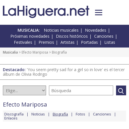
MUSICALIA:
Noticias musicales
Novedades
Próximas novedades
Discos históricos
Canciones
Festivales
Premios
Artistas
Portadas
Listas
Musicalia
>
Efecto Mariposa
> Biografía
Destacado:
'You seem pretty sad for a girl so in love' es el tercer
álbum de Olivia Rodrigo
Efecto Mariposa
Discografía
Noticias
Biografía
Fotos
Canciones
Enlaces