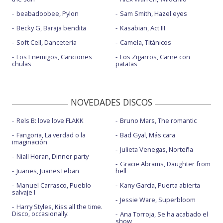
beabadoobee, Pylon
Sam Smith, Hazel eyes
Becky G, Baraja bendita
Kasabian, Act III
Soft Cell, Danceteria
Camela, Titánicos
Los Enemigos, Canciones
Los Zigarros, Carne con
chulas
patatas
NOVEDADES DISCOS
Rels B: love love FLAKK
Bruno Mars, The romantic
Fangoria, La verdad o la
Bad Gyal, Más cara
imaginación
Julieta Venegas, Norteña
Niall Horan, Dinner party
Gracie Abrams, Daughter from
Juanes, JuanesTeban
hell
Manuel Carrasco, Pueblo
Kany García, Puerta abierta
salvaje I
Jessie Ware, Superbloom
Harry Styles, Kiss all the time.
Disco, occasionally.
Ana Torroja, Se ha acabado el
show