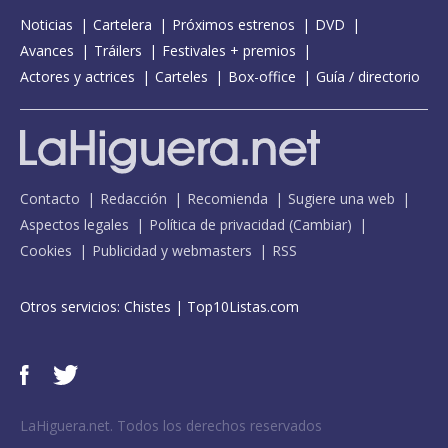
Noticias
Cartelera
Próximos estrenos
DVD
Avances
Tráilers
Festivales + premios
Actores y actrices
Carteles
Box-office
Guía / directorio
Contacto
Redacción
Recomienda
Sugiere una web
Aspectos legales
Política de privacidad
(
Cambiar
)
Cookies
Publicidad y webmasters
RSS
Otros servicios:
Chistes
|
Top10Listas.com
LaHiguera.net. Todos los derechos reservados