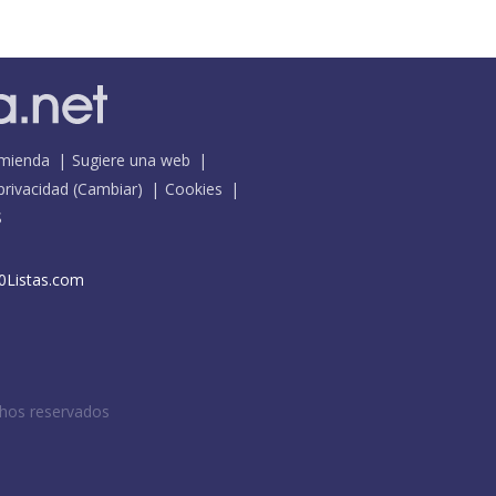
mienda
Sugiere una web
 privacidad
(
Cambiar
)
Cookies
S
0Listas.com
chos reservados