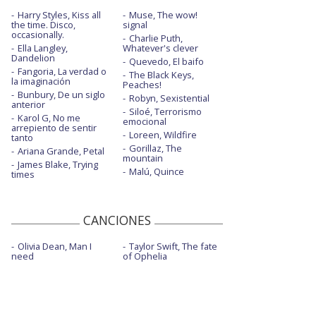
Harry Styles, Kiss all
Muse, The wow!
the time. Disco,
signal
occasionally.
Charlie Puth,
Ella Langley,
Whatever's clever
Dandelion
Quevedo, El baifo
Fangoria, La verdad o
The Black Keys,
la imaginación
Peaches!
Bunbury, De un siglo
Robyn, Sexistential
anterior
Siloé, Terrorismo
Karol G, No me
emocional
arrepiento de sentir
Loreen, Wildfire
tanto
Gorillaz, The
Ariana Grande, Petal
mountain
James Blake, Trying
Malú, Quince
times
CANCIONES
Olivia Dean, Man I
Taylor Swift, The fate
need
of Ophelia