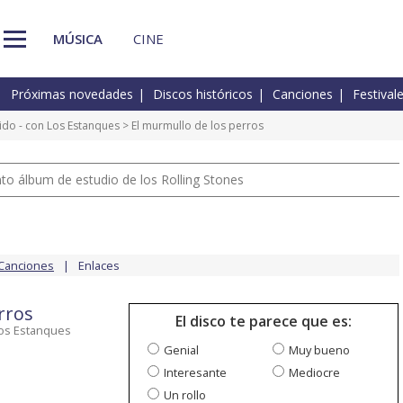
MÚSICA
CINE
Próximas novedades
Discos históricos
Canciones
Festival
do - con Los Estanques
> El murmullo de los perros
nto álbum de estudio de los Rolling Stones
Canciones
Enlaces
rros
El disco te parece que es:
Los Estanques
Genial
Muy bueno
Interesante
Mediocre
Un rollo