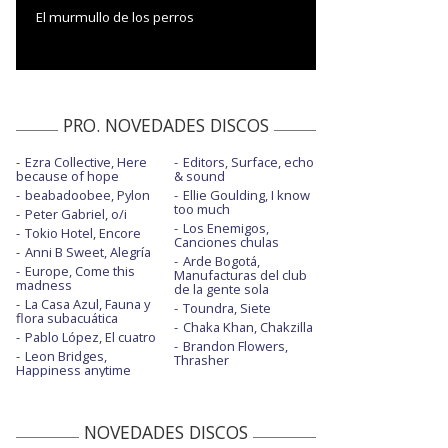
El murmullo de los perros
PRO. NOVEDADES DISCOS
Ezra Collective, Here
Editors, Surface, echo
because of hope
& sound
beabadoobee, Pylon
Ellie Goulding, I know
too much
Peter Gabriel, o/i
Los Enemigos,
Tokio Hotel, Encore
Canciones chulas
Anni B Sweet, Alegría
Arde Bogotá,
Europe, Come this
Manufacturas del club
madness
de la gente sola
La Casa Azul, Fauna y
Toundra, Siete
flora subacuática
Chaka Khan, Chakzilla
Pablo López, El cuatro
Brandon Flowers,
Leon Bridges,
Thrasher
Happiness anytime
NOVEDADES DISCOS