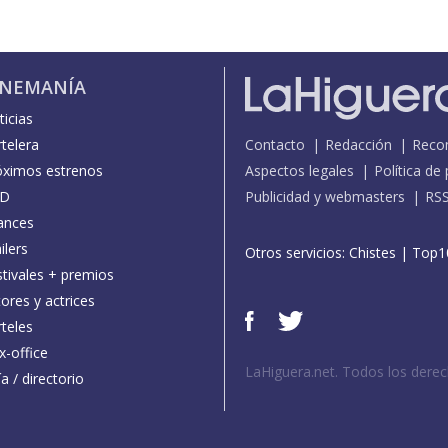
INEMANÍA
icias
telera
Contacto
Redacción
Reco
óximos estrenos
Aspectos legales
Política de
D
Publicidad y webmasters
RS
ances
ilers
Otros servicios:
Chistes
|
Top1
stivales + premios
ores y actrices
teles
x-office
LaHiguera.net. Todos los dere
a / directorio