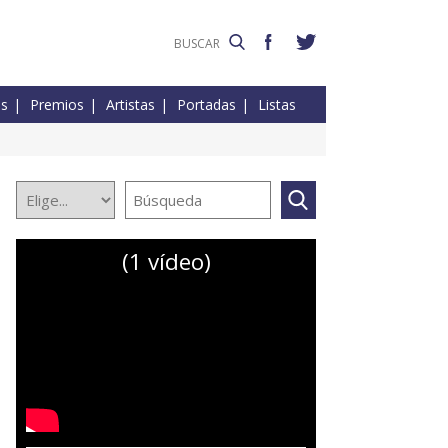
es
Premios
Artistas
Portadas
Listas
(1 vídeo)