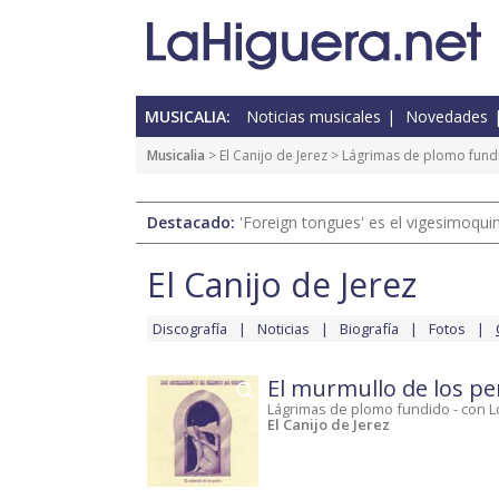
MUSICALIA:
Noticias musicales
Novedades
Musicalia
>
El Canijo de Jerez
>
Lágrimas de plomo fundi
Destacado:
'Foreign tongues' es el vigesimoqui
El Canijo de Jerez
Discografía
Noticias
Biografía
Fotos
El murmullo de los pe
Lágrimas de plomo fundido - con 
El Canijo de Jerez