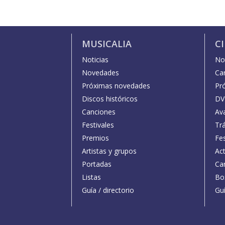
MUSICALIA
C
Noticias
Not
Novedades
Car
Próximas novedades
Pr
Discos históricos
DV
Canciones
Av
Festivales
Trá
Premios
Fe
Artistas y grupos
Act
Portadas
Car
Listas
Bo
Guía / directorio
Guí