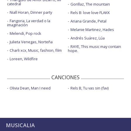
catedral
Gorillaz, The mountain
Niall Horan, Dinner party
Rels B: love love FLAKK
Fangoria, La verdad o la
Ariana Grande, Petal
imaginación
Melanie Martinez, Hades
Melendi, Pop rock
Andrés Suárez, Lúa
Julieta Venegas, Norteña
RAYE, This music may contain
Charli xcx, Music, fashion, film
hope.
Loreen, Wildfire
CANCIONES
Olivia Dean, Man I need
Rels B, Tu vas sin (fav)
MUSICALIA