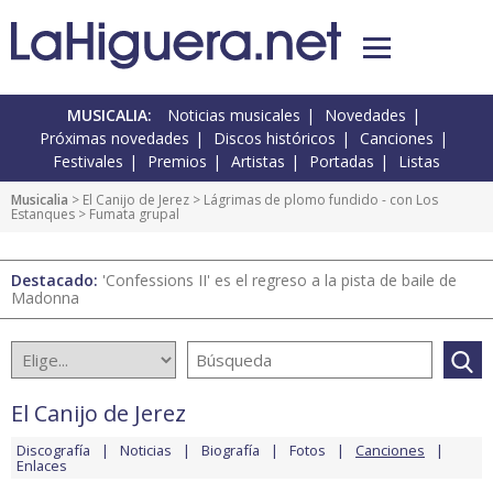
MUSICALIA:
Noticias musicales
Novedades
Próximas novedades
Discos históricos
Canciones
Festivales
Premios
Artistas
Portadas
Listas
Musicalia
>
El Canijo de Jerez
>
Lágrimas de plomo fundido - con Los
Estanques
> Fumata grupal
Destacado:
'Confessions II' es el regreso a la pista de baile de
Madonna
El Canijo de Jerez
Discografía
Noticias
Biografía
Fotos
Canciones
Enlaces