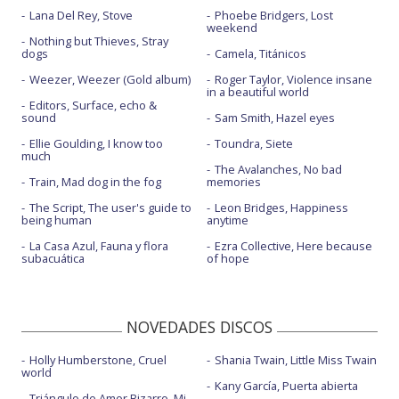
Lana Del Rey, Stove
Phoebe Bridgers, Lost
weekend
Nothing but Thieves, Stray
dogs
Camela, Titánicos
Weezer, Weezer (Gold album)
Roger Taylor, Violence insane
in a beautiful world
Editors, Surface, echo &
sound
Sam Smith, Hazel eyes
Ellie Goulding, I know too
Toundra, Siete
much
The Avalanches, No bad
Train, Mad dog in the fog
memories
The Script, The user's guide to
Leon Bridges, Happiness
being human
anytime
La Casa Azul, Fauna y flora
Ezra Collective, Here because
subacuática
of hope
NOVEDADES DISCOS
Holly Humberstone, Cruel
Shania Twain, Little Miss Twain
world
Kany García, Puerta abierta
Triángulo de Amor Bizarro, Mi