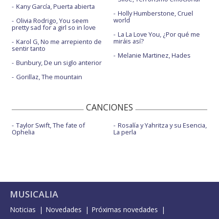
Kany García, Puerta abierta
Holly Humberstone, Cruel
world
Olivia Rodrigo, You seem
pretty sad for a girl so in love
La La Love You, ¿Por qué me
miráis así?
Karol G, No me arrepiento de
sentir tanto
Melanie Martinez, Hades
Bunbury, De un siglo anterior
Gorillaz, The mountain
CANCIONES
Taylor Swift, The fate of
Rosalía y Yahritza y su Esencia,
Ophelia
La perla
MUSICALIA
Noticias
Novedades
Próximas novedades