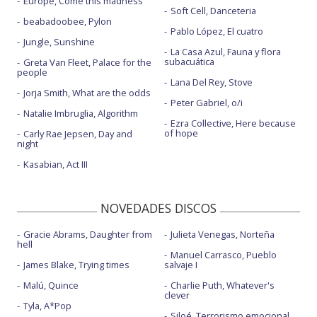
Europe, Come this madness
Soft Cell, Danceteria
beabadoobee, Pylon
Pablo López, El cuatro
Jungle, Sunshine
La Casa Azul, Fauna y flora
subacuática
Greta Van Fleet, Palace for the
people
Lana Del Rey, Stove
Jorja Smith, What are the odds
Peter Gabriel, o/i
Natalie Imbruglia, Algorithm
Ezra Collective, Here because
of hope
Carly Rae Jepsen, Day and
night
Kasabian, Act III
NOVEDADES DISCOS
Gracie Abrams, Daughter from
Julieta Venegas, Norteña
hell
Manuel Carrasco, Pueblo
James Blake, Trying times
salvaje I
Malú, Quince
Charlie Puth, Whatever's
clever
Tyla, A*Pop
Siloé, Terrorismo emocional