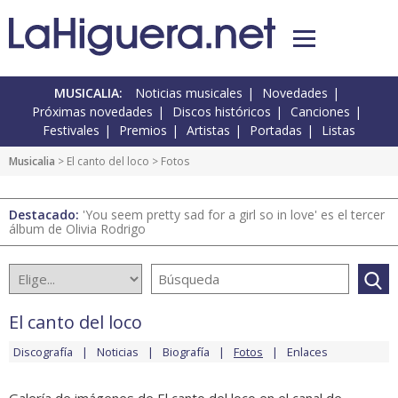
MUSICALIA:
Noticias musicales
Novedades
Próximas novedades
Discos históricos
Canciones
Festivales
Premios
Artistas
Portadas
Listas
Musicalia
>
El canto del loco
> Fotos
Destacado:
'You seem pretty sad for a girl so in love' es el tercer
álbum de Olivia Rodrigo
El canto del loco
Discografía
Noticias
Biografía
Fotos
Enlaces