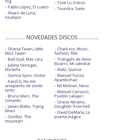
fog
Tove Lo, Estrus
Pablo López, El cuatro
Toundra, Siete
Álvaro de Luna,
Azulejos
NOVEDADES DISCOS
Shania Twain, Little
Charli xcx, Music,
Miss Twain
fashion, film
Bad Gyal, Más cara
Triángulo de Amor
Bizarro, Mi catedral
Julieta Venegas,
Norteña
Malú, Quince
Sienna Spiro, Visitor
Manuel Turizo,
Apambichao
Karol G, No me
arrepiento de sentir
Nil Moliner, Nexo
tanto
Manuel Carrasco,
Bruno Mars, The
Pueblo salvaje I
romantic
Gracie Abrams,
James Blake, Trying
Daughter from hell
times
David DeMaría, La
Gorillaz, The
puerta mágica
mountain