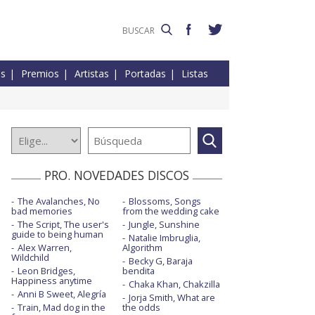
es
Premios
Artistas
Portadas
Listas
PRO. NOVEDADES DISCOS
The Avalanches, No
Blossoms, Songs
bad memories
from the wedding cake
The Script, The user's
Jungle, Sunshine
guide to being human
Natalie Imbruglia,
Alex Warren,
Algorithm
Wildchild
Becky G, Baraja
Leon Bridges,
bendita
Happiness anytime
Chaka Khan, Chakzilla
Anni B Sweet, Alegría
Jorja Smith, What are
Train, Mad dog in the
the odds