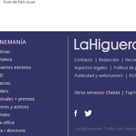
Foto de Peio Izcue
INEMANÍA
icias
telera
Contacto
Redacción
Reco
óximos estrenos
Aspectos legales
Política de
D
Publicidad y webmasters
RS
ances
ilers
Otros servicios:
Chistes
|
Top1
stivales + premios
ores y actrices
teles
x-office
LaHiguera.net. Todos los dere
a / directorio