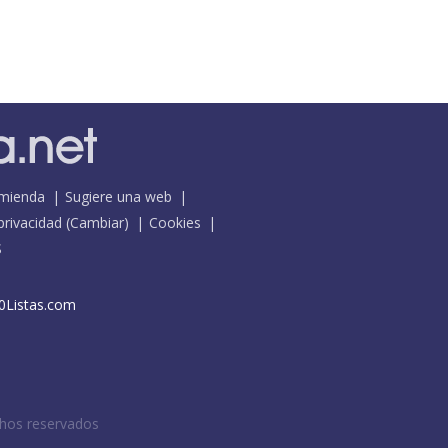
mienda
Sugiere una web
 privacidad
(
Cambiar
)
Cookies
S
0Listas.com
chos reservados