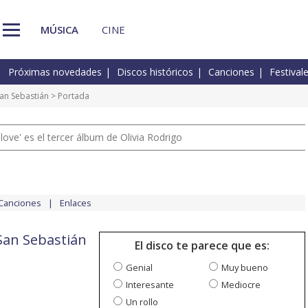
MÚSICA
CINE
Próximas novedades
Discos históricos
Canciones
Festival
an Sebastián
> Portada
 love' es el tercer álbum de Olivia Rodrigo
Canciones
Enlaces
San Sebastián
El disco te parece que es:
Genial
Muy bueno
Interesante
Mediocre
Un rollo