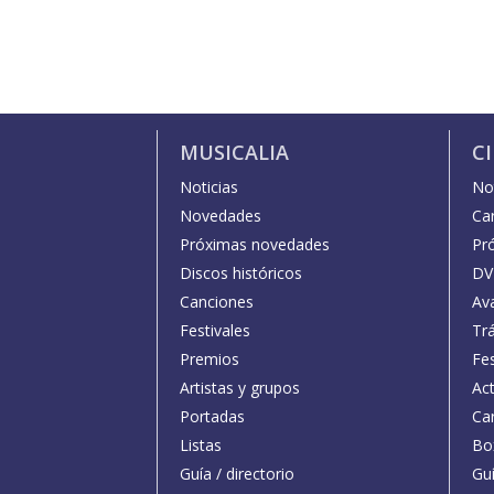
MUSICALIA
C
Noticias
Not
Novedades
Car
Próximas novedades
Pr
Discos históricos
DV
Canciones
Av
Festivales
Trá
Premios
Fe
Artistas y grupos
Act
Portadas
Car
Listas
Bo
Guía / directorio
Guí