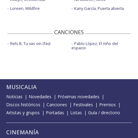
Loreen, Wildfire
Kany García, Puerta abierta
CANCIONES
Rels B, Tu vas sin (fav)
Pablo López, El niño del
espacio
MUSICALIA
Noticias
Novedades
Próximas novedades
Discos históricos
Canciones
Festivales
Premios
Artistas y grupos
Portadas
Listas
Guía / directorio
CINEMANÍA