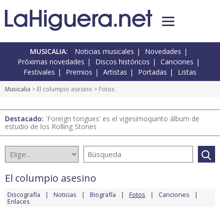
MUSICALIA:
Noticias musicales
Novedades
Próximas novedades
Discos históricos
Canciones
Festivales
Premios
Artistas
Portadas
Listas
Musicalia
>
El columpio asesino
> Fotos
Destacado:
'Foreign tongues' es el vigesimoquinto álbum de
estudio de los Rolling Stones
El columpio asesino
Discografía
Noticias
Biografía
Fotos
Canciones
Enlaces