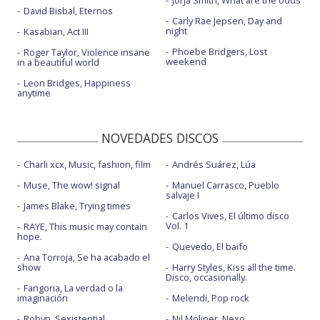
Jorja Smith, What are the odds
David Bisbal, Eternos
Carly Rae Jepsen, Day and
night
Kasabian, Act III
Phoebe Bridgers, Lost
Roger Taylor, Violence insane
weekend
in a beautiful world
Leon Bridges, Happiness
anytime
NOVEDADES DISCOS
Charli xcx, Music, fashion, film
Andrés Suárez, Lúa
Muse, The wow! signal
Manuel Carrasco, Pueblo
salvaje I
James Blake, Trying times
Carlos Vives, El último disco
Vol. 1
RAYE, This music may contain
hope.
Quevedo, El baifo
Ana Torroja, Se ha acabado el
show
Harry Styles, Kiss all the time.
Disco, occasionally.
Fangoria, La verdad o la
imaginación
Melendi, Pop rock
Robyn, Sexistential
Nil Moliner, Nexo