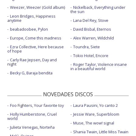
Weezer, Weezer (Gold album)
Nickelback, Everything under
the sun
Leon Bridges, Happiness
anytime
Lana Del Rey, Stove
beabadoobee, Pylon
David Bisbal, Eternos
Europe, Come this madness
Alex Warren, Wildchild
Ezra Collective, Here because
Toundra, Siete
of hope
Tokio Hotel, Encore
Carly Rae Jepsen, Day and
night
Roger Taylor, Violence insane
in a beautiful world
Becky G, Baraja bendita
NOVEDADES DISCOS
Foo Fighters, Your favorite toy
Laura Pausini, Yo canto 2
Holly Humberstone, Cruel
Jessie Ware, Superbloom
world
Muse, The wow! signal
Julieta Venegas, Norteña
Shania Twain, Little Miss Twain
Malú, Quince