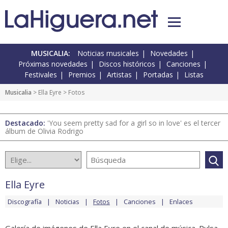
MUSICALIA:
Noticias musicales
Novedades
Próximas novedades
Discos históricos
Canciones
Festivales
Premios
Artistas
Portadas
Listas
Musicalia
>
Ella Eyre
> Fotos
Destacado:
'You seem pretty sad for a girl so in love' es el tercer
álbum de Olivia Rodrigo
Ella Eyre
Discografía
Noticias
Fotos
Canciones
Enlaces