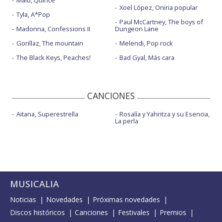
Xoel López, Oniria popular
Tyla, A*Pop
Paul McCartney, The boys of
Madonna, Confessions II
Dungeon Lane
Gorillaz, The mountain
Melendi, Pop rock
The Black Keys, Peaches!
Bad Gyal, Más cara
CANCIONES
Aitana, Superestrella
Rosalía y Yahritza y su Esencia,
La perla
MUSICALIA
Noticias
Novedades
Próximas novedades
Discos históricos
Canciones
Festivales
Premios