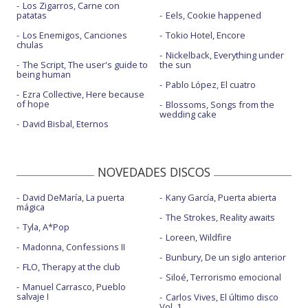
Los Zigarros, Carne con
patatas
Eels, Cookie happened
Los Enemigos, Canciones
Tokio Hotel, Encore
chulas
Nickelback, Everything under
The Script, The user's guide to
the sun
being human
Pablo López, El cuatro
Ezra Collective, Here because
of hope
Blossoms, Songs from the
wedding cake
David Bisbal, Eternos
NOVEDADES DISCOS
David DeMaría, La puerta
Kany García, Puerta abierta
mágica
The Strokes, Reality awaits
Tyla, A*Pop
Loreen, Wildfire
Madonna, Confessions II
Bunbury, De un siglo anterior
FLO, Therapy at the club
Siloé, Terrorismo emocional
Manuel Carrasco, Pueblo
salvaje I
Carlos Vives, El último disco
Vol. 1