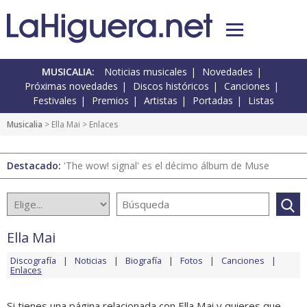
MUSICALIA:
Noticias musicales
Novedades
Próximas novedades
Discos históricos
Canciones
Festivales
Premios
Artistas
Portadas
Listas
Musicalia
>
Ella Mai
> Enlaces
Destacado:
'The wow! signal' es el décimo álbum de Muse
Ella Mai
Discografía
Noticias
Biografía
Fotos
Canciones
Enlaces
Si tienes una página relacionada con Ella Mai y quieres que