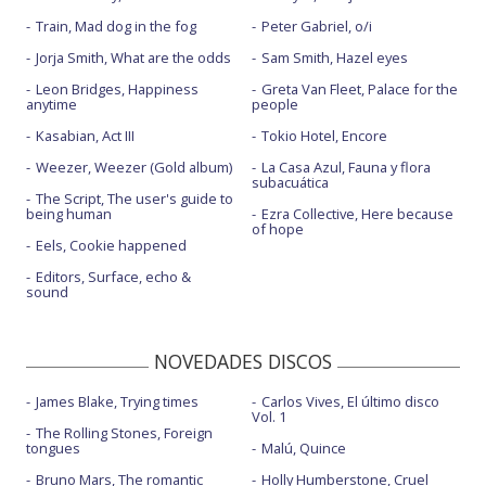
Train, Mad dog in the fog
Peter Gabriel, o/i
Jorja Smith, What are the odds
Sam Smith, Hazel eyes
Leon Bridges, Happiness
Greta Van Fleet, Palace for the
anytime
people
Kasabian, Act III
Tokio Hotel, Encore
Weezer, Weezer (Gold album)
La Casa Azul, Fauna y flora
subacuática
The Script, The user's guide to
being human
Ezra Collective, Here because
of hope
Eels, Cookie happened
Editors, Surface, echo &
sound
NOVEDADES DISCOS
James Blake, Trying times
Carlos Vives, El último disco
Vol. 1
The Rolling Stones, Foreign
tongues
Malú, Quince
Bruno Mars, The romantic
Holly Humberstone, Cruel