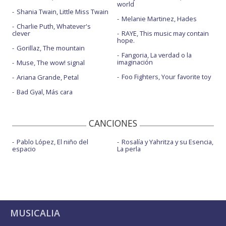
world
Shania Twain, Little Miss Twain
Melanie Martinez, Hades
Charlie Puth, Whatever's
clever
RAYE, This music may contain
hope.
Gorillaz, The mountain
Fangoria, La verdad o la
imaginación
Muse, The wow! signal
Foo Fighters, Your favorite toy
Ariana Grande, Petal
Bad Gyal, Más cara
CANCIONES
Pablo López, El niño del
Rosalía y Yahritza y su Esencia,
espacio
La perla
MUSICALIA