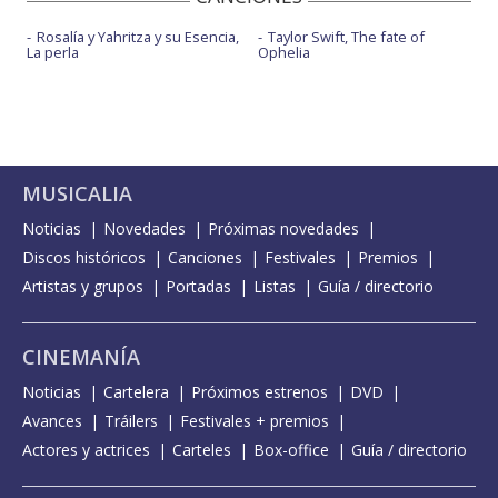
Rosalía y Yahritza y su Esencia,
Taylor Swift, The fate of
La perla
Ophelia
MUSICALIA
Noticias
Novedades
Próximas novedades
Discos históricos
Canciones
Festivales
Premios
Artistas y grupos
Portadas
Listas
Guía / directorio
CINEMANÍA
Noticias
Cartelera
Próximos estrenos
DVD
Avances
Tráilers
Festivales + premios
Actores y actrices
Carteles
Box-office
Guía / directorio