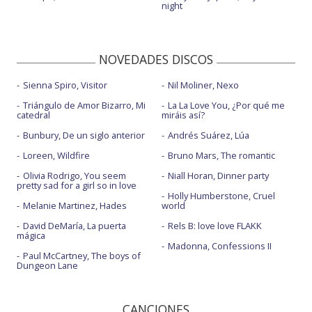
night
NOVEDADES DISCOS
Sienna Spiro, Visitor
Nil Moliner, Nexo
Triángulo de Amor Bizarro, Mi
La La Love You, ¿Por qué me
catedral
miráis así?
Bunbury, De un siglo anterior
Andrés Suárez, Lúa
Loreen, Wildfire
Bruno Mars, The romantic
Olivia Rodrigo, You seem
Niall Horan, Dinner party
pretty sad for a girl so in love
Holly Humberstone, Cruel
Melanie Martinez, Hades
world
David DeMaría, La puerta
Rels B: love love FLAKK
mágica
Madonna, Confessions II
Paul McCartney, The boys of
Dungeon Lane
CANCIONES