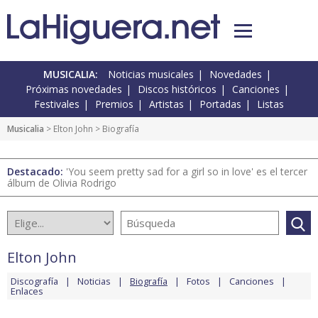
MUSICALIA:
Noticias musicales
Novedades
Próximas novedades
Discos históricos
Canciones
Festivales
Premios
Artistas
Portadas
Listas
Musicalia
>
Elton John
> Biografía
Destacado:
'You seem pretty sad for a girl so in love' es el tercer
álbum de Olivia Rodrigo
Elton John
Discografía
Noticias
Biografía
Fotos
Canciones
Enlaces