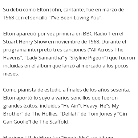
Su debú como Elton John, cantante, fue en marzo de
1968 con el sencillo "I"ve Been Loving You".
Elton apareció por vez primera en BBC Radio 1 en el
Stuart Henry Show en noviembre de 1968. Durante el
programa interpretó tres canciones ("All Across The
Havens", "Lady Samantha" y "Skyline Pigeon") que fueron
incluidas en el álbum que lanzó al mercado a los pocos
meses.
Como pianista de estudio a finales de los años sesenta,
Elton aportó lo suyo a varios sencillos que fueron
grandes éxitos, incluidos "He Ain"t Heavy, He"s My
Brother" de The Hollies; "Delilah" de Tom Jones y "Gin
Gan Goolie"! de The Scaffold.
El primer LP de Elton fue "Empty Sky", un álbum