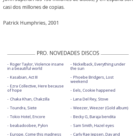
casi dos millones de copias.
Patrick Humphries, 2001
PRO. NOVEDADES DISCOS
Roger Taylor, Violence insane
Nickelback, Everything under
in a beautiful world
the sun
Kasabian, Act III
Phoebe Bridgers, Lost
weekend
Ezra Collective, Here because
of hope
Eels, Cookie happened
Chaka Khan, Chakzilla
Lana Del Rey, Stove
Toundra, Siete
Weezer, Weezer (Gold album)
Tokio Hotel, Encore
Becky G, Baraja bendita
beabadoobee, Pylon
Sam Smith, Hazel eyes
Europe, Come this madness
Carly Rae Jepsen, Day and