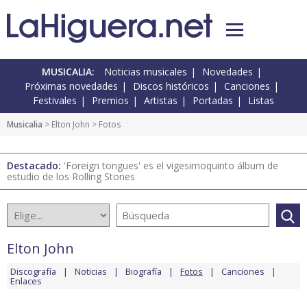
MUSICALIA:
Noticias musicales
Novedades
Próximas novedades
Discos históricos
Canciones
Festivales
Premios
Artistas
Portadas
Listas
Musicalia
>
Elton John
> Fotos
Destacado:
'Foreign tongues' es el vigesimoquinto álbum de
estudio de los Rolling Stones
Elton John
Discografía
Noticias
Biografía
Fotos
Canciones
Enlaces