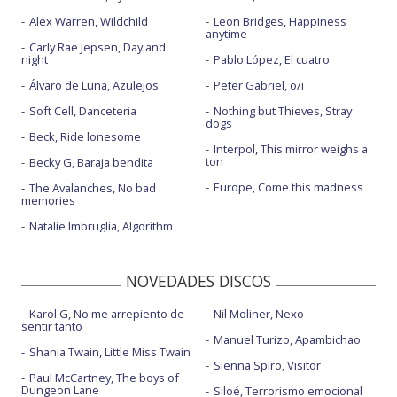
Alex Warren, Wildchild
Leon Bridges, Happiness
anytime
Carly Rae Jepsen, Day and
night
Pablo López, El cuatro
Álvaro de Luna, Azulejos
Peter Gabriel, o/i
Soft Cell, Danceteria
Nothing but Thieves, Stray
dogs
Beck, Ride lonesome
Interpol, This mirror weighs a
ton
Becky G, Baraja bendita
Europe, Come this madness
The Avalanches, No bad
memories
Natalie Imbruglia, Algorithm
NOVEDADES DISCOS
Karol G, No me arrepiento de
Nil Moliner, Nexo
sentir tanto
Manuel Turizo, Apambichao
Shania Twain, Little Miss Twain
Sienna Spiro, Visitor
Paul McCartney, The boys of
Dungeon Lane
Siloé, Terrorismo emocional