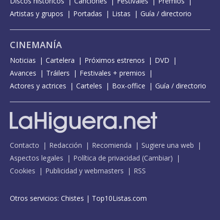
Discos históricos
Canciones
Festivales
Premios
Artistas y grupos
Portadas
Listas
Guía / directorio
CINEMANÍA
Noticias
Cartelera
Próximos estrenos
DVD
Avances
Tráilers
Festivales + premios
Actores y actrices
Carteles
Box-office
Guía / directorio
Contacto
Redacción
Recomienda
Sugiere una web
Aspectos legales
Política de privacidad
(
Cambiar
)
Cookies
Publicidad y webmasters
RSS
Otros servicios:
Chistes
|
Top10Listas.com