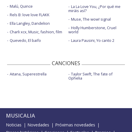
Malú, Quince
La La Love You, ¿Por qué me
miráis así?
Rels B: love love FLAKK
Muse, The wow! signal
Ella Langley, Dandelion
Holly Humberstone, Cruel
Charli xcx, Music, fashion, film
world
Quevedo, El baifo
Laura Pausini, Yo canto 2
CANCIONES
Aitana, Superestrella
Taylor Swift, The fate of
Ophelia
MUSICALIA
Noticias
Novedades
Próximas novedades