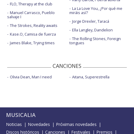
FLO, Therapy at the club
La La Love You, ¿Por qué me
Manuel Carrasco, Pueblo
miráis así?
salvaje I
Jorge Drexler, Taracá
The Strokes, Reality awaits
Ella Langley, Dandelion
Kase.O, Camisa de fuerza
The Rolling Stones, Foreign
James Blake, Trying times
tongues
CANCIONES
Olivia Dean, Man I need
Aitana, Superestrella
MUSICALIA
Noticias
Novedades
Próximas novedades
Discos históricos
Canciones
Festivales
Premios