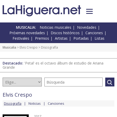
MUSICALIA:
Noticias musicales
Novedades
Próximas novedades
Discos históricos
Canciones
Festivales
Premios
Artistas
Portadas
Listas
Musicalia
>
Elvis Crespo
> Discografía
Destacado:
'Petal' es el octavo álbum de estudio de Ariana
Grande
Elvis Crespo
Discografía
Noticias
Canciones
2017