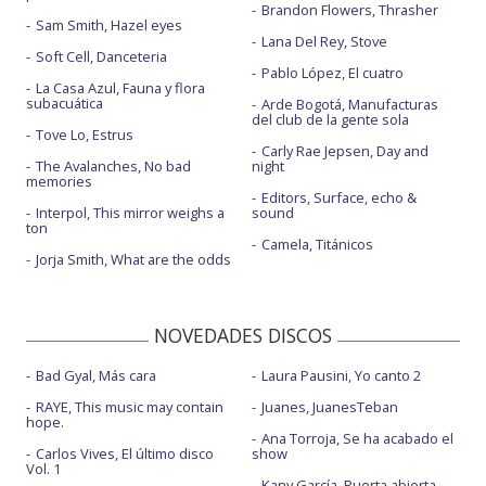
Brandon Flowers, Thrasher
Sam Smith, Hazel eyes
Lana Del Rey, Stove
Soft Cell, Danceteria
Pablo López, El cuatro
La Casa Azul, Fauna y flora
subacuática
Arde Bogotá, Manufacturas
del club de la gente sola
Tove Lo, Estrus
Carly Rae Jepsen, Day and
The Avalanches, No bad
night
memories
Editors, Surface, echo &
Interpol, This mirror weighs a
sound
ton
Camela, Titánicos
Jorja Smith, What are the odds
NOVEDADES DISCOS
Bad Gyal, Más cara
Laura Pausini, Yo canto 2
RAYE, This music may contain
Juanes, JuanesTeban
hope.
Ana Torroja, Se ha acabado el
Carlos Vives, El último disco
show
Vol. 1
Kany García, Puerta abierta