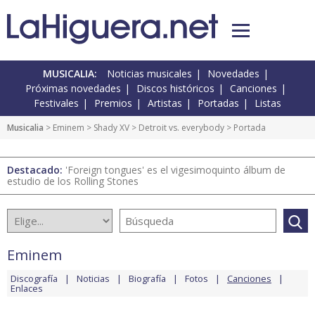
MUSICALIA:
Noticias musicales
Novedades
Próximas novedades
Discos históricos
Canciones
Festivales
Premios
Artistas
Portadas
Listas
Musicalia
>
Eminem
>
Shady XV
>
Detroit vs. everybody
> Portada
Destacado:
'Foreign tongues' es el vigesimoquinto álbum de
estudio de los Rolling Stones
Eminem
Discografía
Noticias
Biografía
Fotos
Canciones
Enlaces