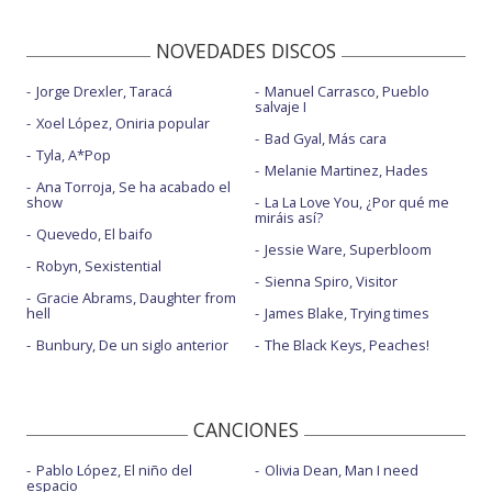
NOVEDADES DISCOS
Jorge Drexler, Taracá
Manuel Carrasco, Pueblo
salvaje I
Xoel López, Oniria popular
Bad Gyal, Más cara
Tyla, A*Pop
Melanie Martinez, Hades
Ana Torroja, Se ha acabado el
show
La La Love You, ¿Por qué me
miráis así?
Quevedo, El baifo
Jessie Ware, Superbloom
Robyn, Sexistential
Sienna Spiro, Visitor
Gracie Abrams, Daughter from
hell
James Blake, Trying times
Bunbury, De un siglo anterior
The Black Keys, Peaches!
CANCIONES
Pablo López, El niño del
Olivia Dean, Man I need
espacio