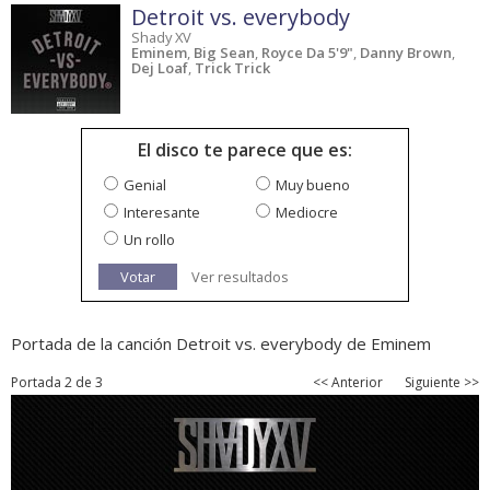
Detroit vs. everybody
Shady XV
Eminem
,
Big Sean
,
Royce Da 5'9"
,
Danny Brown
,
Dej Loaf
,
Trick Trick
El disco te parece que es:
Genial
Muy bueno
Interesante
Mediocre
Un rollo
Votar
Ver resultados
Portada de la canción Detroit vs. everybody de Eminem
Portada 2 de 3
<< Anterior
Siguiente >>