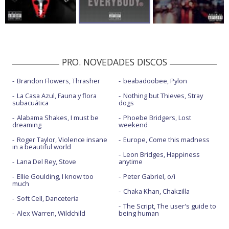
PRO. NOVEDADES DISCOS
Brandon Flowers, Thrasher
beabadoobee, Pylon
La Casa Azul, Fauna y flora
Nothing but Thieves, Stray
subacuática
dogs
Alabama Shakes, I must be
Phoebe Bridgers, Lost
dreaming
weekend
Roger Taylor, Violence insane
Europe, Come this madness
in a beautiful world
Leon Bridges, Happiness
Lana Del Rey, Stove
anytime
Ellie Goulding, I know too
Peter Gabriel, o/i
much
Chaka Khan, Chakzilla
Soft Cell, Danceteria
The Script, The user's guide to
Alex Warren, Wildchild
being human