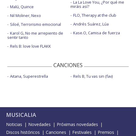
La La Love You, ¿Por qué me
miráis así?
Malú, Quince
FLO, Therapy at the club
Nil Moliner, Nexo
Andrés Suárez, Lúa
Siloé, Terrorismo emocional
Kase.O, Camisa de fuerza
Karol G, No me arrepiento de
sentir tanto
Rels B: love love FLAKK
CANCIONES
Aitana, Superestrella
Rels B, Tu vas sin (fav)
MUSICALIA
Noticias
Novedades
Próximas novedades
Discos históricos
Canciones
Festivales
Premios