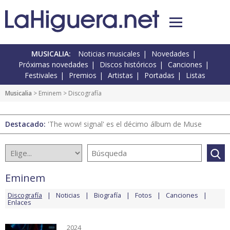
MUSICALIA:
Noticias musicales
Novedades
Próximas novedades
Discos históricos
Canciones
Festivales
Premios
Artistas
Portadas
Listas
Musicalia
>
Eminem
> Discografía
Destacado:
'The wow! signal' es el décimo álbum de Muse
Eminem
Discografía
Noticias
Biografía
Fotos
Canciones
Enlaces
2024