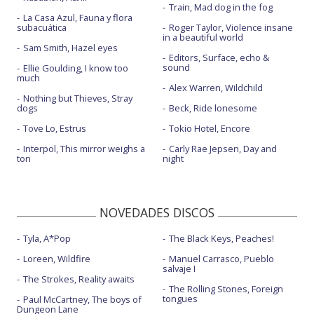
Train, Mad dog in the fog
La Casa Azul, Fauna y flora
subacuática
Roger Taylor, Violence insane
in a beautiful world
Sam Smith, Hazel eyes
Editors, Surface, echo &
sound
Ellie Goulding, I know too
much
Alex Warren, Wildchild
Nothing but Thieves, Stray
dogs
Beck, Ride lonesome
Tove Lo, Estrus
Tokio Hotel, Encore
Interpol, This mirror weighs a
Carly Rae Jepsen, Day and
ton
night
NOVEDADES DISCOS
Tyla, A*Pop
The Black Keys, Peaches!
Loreen, Wildfire
Manuel Carrasco, Pueblo
salvaje I
The Strokes, Reality awaits
The Rolling Stones, Foreign
tongues
Paul McCartney, The boys of
Dungeon Lane