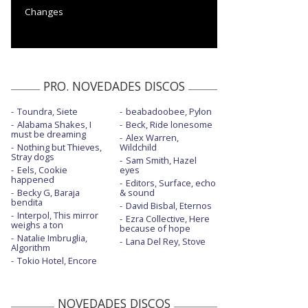
Changes
PRO. NOVEDADES DISCOS
Toundra, Siete
beabadoobee, Pylon
Alabama Shakes, I
Beck, Ride lonesome
must be dreaming
Alex Warren,
Nothing but Thieves,
Wildchild
Stray dogs
Sam Smith, Hazel
Eels, Cookie
eyes
happened
Editors, Surface, echo
Becky G, Baraja
& sound
bendita
David Bisbal, Eternos
Interpol, This mirror
Ezra Collective, Here
weighs a ton
because of hope
Natalie Imbruglia,
Lana Del Rey, Stove
Algorithm
Tokio Hotel, Encore
NOVEDADES DISCOS