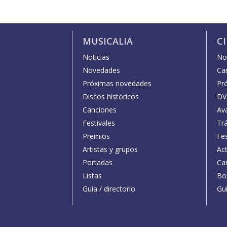
MUSICALIA
C
Noticias
Not
Novedades
Car
Próximas novedades
Pr
Discos históricos
DV
Canciones
Av
Festivales
Trá
Premios
Fe
Artistas y grupos
Act
Portadas
Car
Listas
Bo
Guía / directorio
Guí