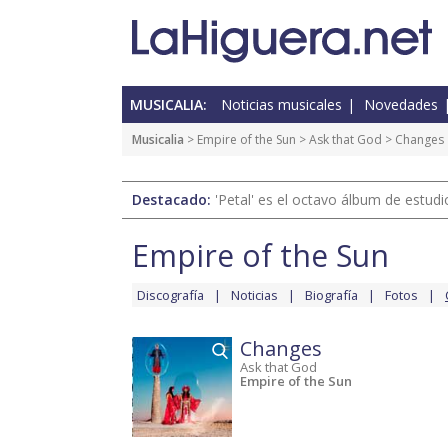
MUSICALIA:
Noticias musicales
Novedades
Musicalia
>
Empire of the Sun
>
Ask that God
> Changes
Destacado:
'Petal' es el octavo álbum de estud
Empire of the Sun
Discografía
Noticias
Biografía
Fotos
Changes
Ask that God
Empire of the Sun