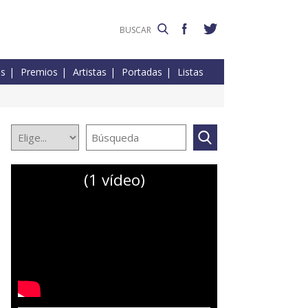
es
Premios
Artistas
Portadas
Listas
(1 vídeo)