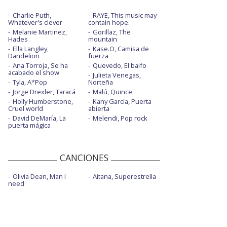
Charlie Puth,
RAYE, This music may
Whatever's clever
contain hope.
Melanie Martinez,
Gorillaz, The
Hades
mountain
Ella Langley,
Kase.O, Camisa de
Dandelion
fuerza
Ana Torroja, Se ha
Quevedo, El baifo
acabado el show
Julieta Venegas,
Tyla, A*Pop
Norteña
Jorge Drexler, Taracá
Malú, Quince
Holly Humberstone,
Kany García, Puerta
Cruel world
abierta
David DeMaría, La
Melendi, Pop rock
puerta mágica
CANCIONES
Olivia Dean, Man I
Aitana, Superestrella
need