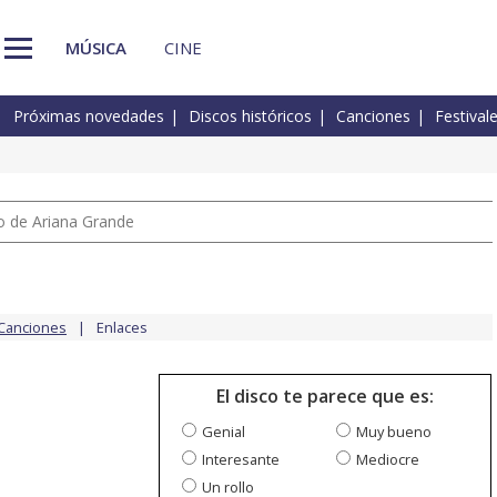
MÚSICA
CINE
Próximas novedades
Discos históricos
Canciones
Festival
io de Ariana Grande
Canciones
Enlaces
El disco te parece que es:
Genial
Muy bueno
Interesante
Mediocre
Un rollo