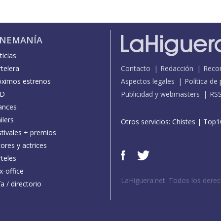
INEMANÍA
icias
telera
Contacto
Redacción
Reco
óximos estrenos
Aspectos legales
Política de
D
Publicidad y webmasters
RS
ances
ilers
Otros servicios:
Chistes
|
Top1
stivales + premios
ores y actrices
teles
x-office
LaHiguera.net. Todos los dere
a / directorio