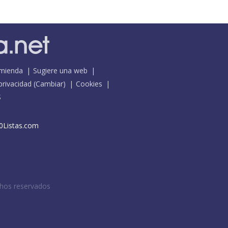
mienda
Sugiere una web
 privacidad
(
Cambiar
)
Cookies
S
0Listas.com
chos reservados