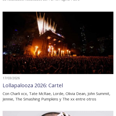
17/03/2026
Lollapalooza 2026: Cartel
Con Charli xcx, Tate McRae, Lorde, Olivia Dean, John Summit,
Jennie, The Smashing Pumpkins y The xx entre otros