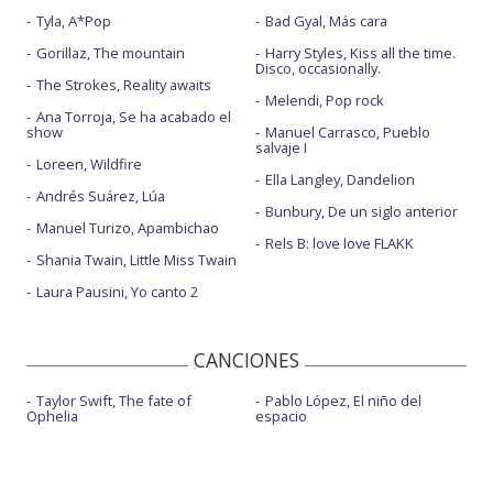
Tyla, A*Pop
Bad Gyal, Más cara
Gorillaz, The mountain
Harry Styles, Kiss all the time.
Disco, occasionally.
The Strokes, Reality awaits
Melendi, Pop rock
Ana Torroja, Se ha acabado el
show
Manuel Carrasco, Pueblo
salvaje I
Loreen, Wildfire
Ella Langley, Dandelion
Andrés Suárez, Lúa
Bunbury, De un siglo anterior
Manuel Turizo, Apambichao
Rels B: love love FLAKK
Shania Twain, Little Miss Twain
Laura Pausini, Yo canto 2
CANCIONES
Taylor Swift, The fate of
Pablo López, El niño del
Ophelia
espacio