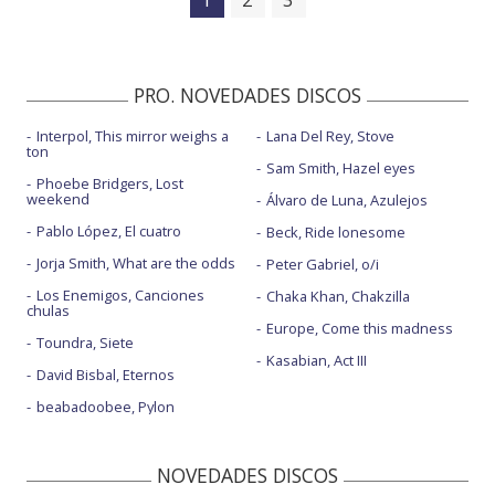
PRO. NOVEDADES DISCOS
Interpol, This mirror weighs a
Lana Del Rey, Stove
ton
Sam Smith, Hazel eyes
Phoebe Bridgers, Lost
weekend
Álvaro de Luna, Azulejos
Pablo López, El cuatro
Beck, Ride lonesome
Jorja Smith, What are the odds
Peter Gabriel, o/i
Los Enemigos, Canciones
Chaka Khan, Chakzilla
chulas
Europe, Come this madness
Toundra, Siete
Kasabian, Act III
David Bisbal, Eternos
beabadoobee, Pylon
NOVEDADES DISCOS