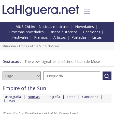
MUSICALIA:
Noticias musicales
Novedades
Próximas novedades
Discos históricos
Canciones
Festivales
Premios
Artistas
Portadas
Listas
Musicalia
>
Empire of the Sun
> Noticias
Destacado:
'The wow! signal' es el décimo álbum de Muse
Empire of the Sun
Discografía
Noticias
Biografía
Fotos
Canciones
Enlaces
30 resultados. Resultados del 1 al 10. Página 1 de 3