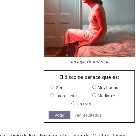
Incluye Grand mal
El disco te parece que es:
Genial
Muy bueno
Interesante
Mediocre
Un rollo
Votar
Ver resultados
e estudio de
Ezra Furman
, el sucesor de '
All of us flames
'