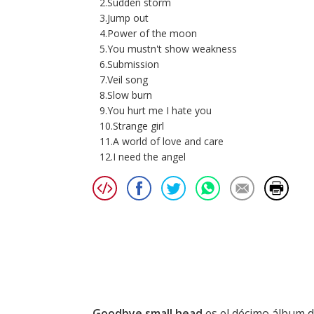
2.Sudden storm
3.Jump out
4.Power of the moon
5.You mustn't show weakness
6.Submission
7.Veil song
8.Slow burn
9.You hurt me I hate you
10.Strange girl
11.A world of love and care
12.I need the angel
Goodbye small head
es el décimo álbum d