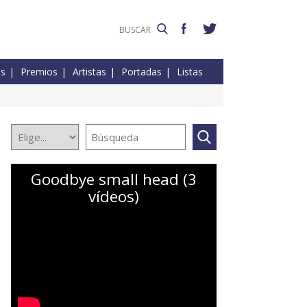
es
Premios
Artistas
Portadas
Listas
Goodbye small head (3
vídeos)