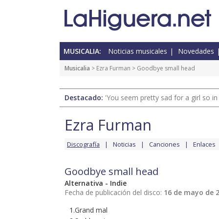
MUSICALIA:
Noticias musicales
Novedades
Musicalia
>
Ezra Furman
> Goodbye small head
Destacado:
'You seem pretty sad for a girl so in
Ezra Furman
Discografía
Noticias
Canciones
Enlaces
Goodbye small head
Alternativa - Indie
Fecha de publicación del disco:
16 de mayo de 
1.Grand mal