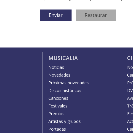
MUSICALIA
C
Noticias
Not
Novedades
Car
Próximas novedades
Pr
Discos históricos
DV
Canciones
Av
Festivales
Trá
Premios
Fe
Artistas y grupos
Act
Portadas
Car