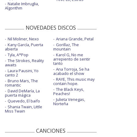
Natalie Imbruglia,
Algorithm
NOVEDADES DISCOS
Nil Moliner, Nexo
Ariana Grande, Petal
Kany García, Puerta
Gorillaz, The
abierta
mountain
Tyla, A*Pop
Karol G, No me
arrepiento de sentir
The Strokes, Reality
tanto
awaits
Ana Torroja, Se ha
Laura Pausini, Yo
acabado el show
canto 2
RAYE, This music may
Bruno Mars, The
contain hope.
romantic
The Black Keys,
David DeMaría, La
Peaches!
puerta mágica
Julieta Venegas,
Quevedo, El baifo
Norteña
Shania Twain, Little
Miss Twain
CANCIONES