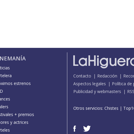
INEMANÍA
icias
telera
Contacto
Redacción
Reco
óximos estrenos
Aspectos legales
Política de
D
Publicidad y webmasters
RS
ances
ilers
Otros servicios:
Chistes
|
Top1
stivales + premios
ores y actrices
teles