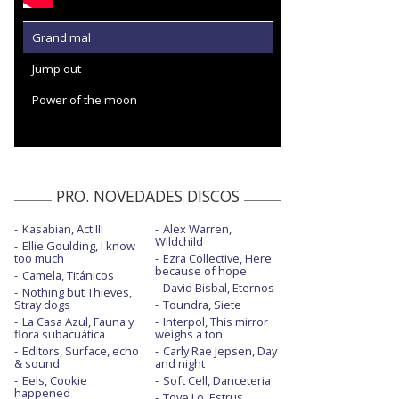
Grand mal
Jump out
Power of the moon
PRO. NOVEDADES DISCOS
Kasabian, Act III
Alex Warren,
Wildchild
Ellie Goulding, I know
too much
Ezra Collective, Here
because of hope
Camela, Titánicos
David Bisbal, Eternos
Nothing but Thieves,
Stray dogs
Toundra, Siete
La Casa Azul, Fauna y
Interpol, This mirror
flora subacuática
weighs a ton
Editors, Surface, echo
Carly Rae Jepsen, Day
& sound
and night
Eels, Cookie
Soft Cell, Danceteria
happened
Tove Lo, Estrus