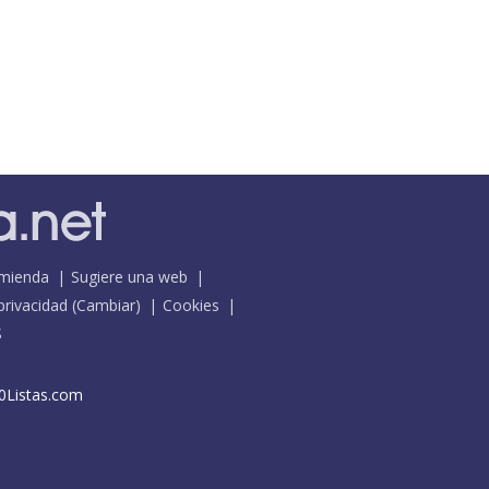
mienda
Sugiere una web
 privacidad
(
Cambiar
)
Cookies
S
0Listas.com